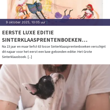
9 oktober 2025, 10:05 uur
|
EERSTE LUXE EDITIE
SINTERKLAASPRENTENBOEKEN
GEBUNDELD
Na 23 jaar en maar liefst 63 losse Sinterklaasprentenboeken verschijnt
dit najaar voor het eerst een luxe gebonden editie: Het Grote
Sinterklaasboek. [...]