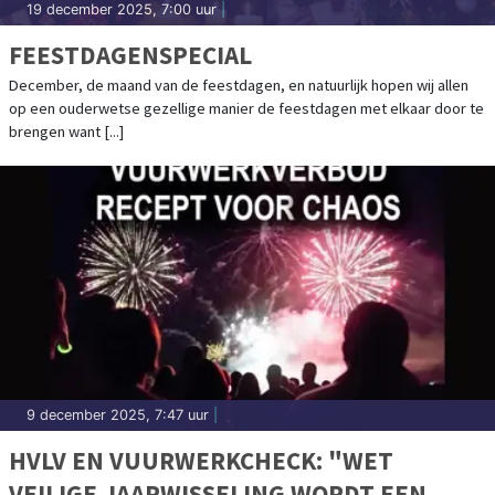
19 december 2025, 7:00 uur
|
FEESTDAGENSPECIAL
December, de maand van de feestdagen, en natuurlijk hopen wij allen
op een ouderwetse gezellige manier de feestdagen met elkaar door te
brengen want [...]
9 december 2025, 7:47 uur
|
HVLV EN VUURWERKCHECK: "WET
VEILIGE JAARWISSELING WORDT EEN