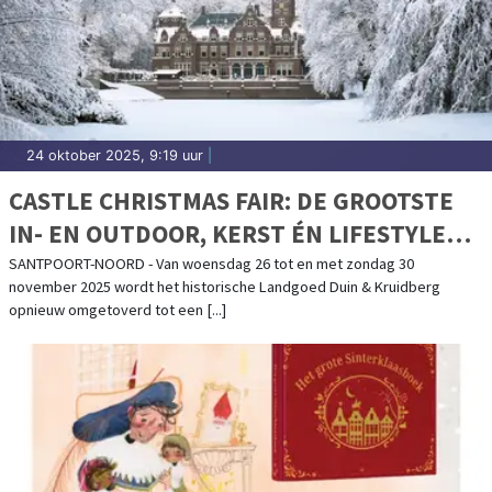
24 oktober 2025, 9:19 uur
|
CASTLE CHRISTMAS FAIR: DE GROOTSTE
IN- EN OUTDOOR, KERST ÉN LIFESTYLE
FAIR VAN NEDERLAND
SANTPOORT-NOORD - Van woensdag 26 tot en met zondag 30
november 2025 wordt het historische Landgoed Duin & Kruidberg
opnieuw omgetoverd tot een [...]