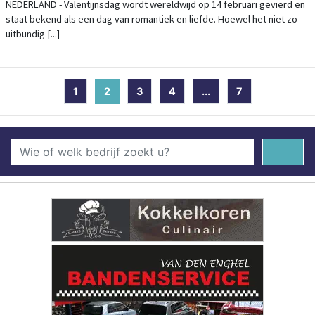
COMMERCIEEL SUCCES
NEDERLAND - Valentijnsdag wordt wereldwijd op 14 februari gevierd en
staat bekend als een dag van romantiek en liefde. Hoewel het niet zo
uitbundig [...]
1
2
(current)
3
4
...
7