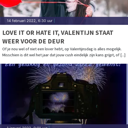
14 februari 2022, 6:30 uur
|
LOVE IT OR HATE IT, VALENTIJN STAAT
WEER VOOR DE DEUR
Of je nou wel of niet een lover hebt, op Valentijnsdag is alles mogelijk.
Misschien is dit wel het jaar dat jouw cush eindelijk zijn kans grijpt, of [...]