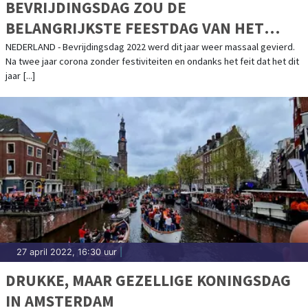
BEVRIJDINGSDAG ZOU DE
BELANGRIJKSTE FEESTDAG VAN HET
JAAR MOETEN ZIJN
NEDERLAND - Bevrijdingsdag 2022 werd dit jaar weer massaal gevierd.
Na twee jaar corona zonder festiviteiten en ondanks het feit dat het dit
jaar [...]
27 april 2022, 16:30 uur
|
DRUKKE, MAAR GEZELLIGE KONINGSDAG
IN AMSTERDAM