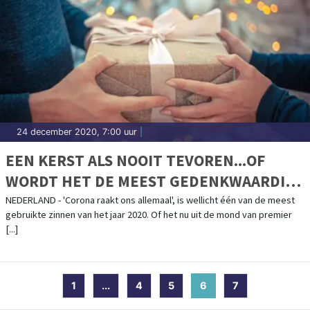
24 december 2020, 7:00 uur
|
EEN KERST ALS NOOIT TEVOREN...OF
WORDT HET DE MEEST GEDENKWAARDIGE
KERST OOIT?
NEDERLAND - 'Corona raakt ons allemaal', is wellicht één van de meest
gebruikte zinnen van het jaar 2020. Of het nu uit de mond van premier
[...]
1
...
4
5
6
(current)
7