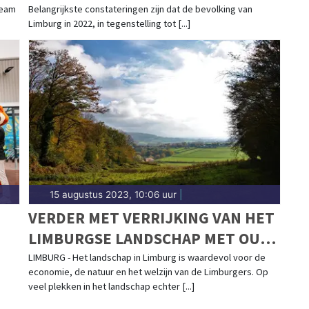
team
Belangrijkste constateringen zijn dat de bevolking van
Limburg in 2022, in tegenstelling tot [...]
15 augustus 2023, 10:06 uur
|
VER­DER MET VER­RIJ­KING VAN HET
LIM­BURG­SE LAND­SCHAP MET OUDE
ELE­MEN­TEN EN VOED­SEL­BOS­SEN
LIMBURG - Het landschap in Limburg is waardevol voor de
economie, de natuur en het welzijn van de Limburgers. Op
veel plekken in het landschap echter [...]