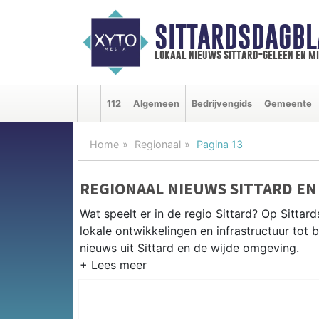
SITTARDSDAGBL
lokaal nieuws sittard-geleen en m
112
Algemeen
Bedrijvengids
Gemeente
Home
Regionaal
Pagina 13
REGIONAAL NIEUWS SITTARD E
Wat speelt er in de regio Sittard? Op Sittar
lokale ontwikkelingen en infrastructuur tot 
nieuws uit Sittard en de wijde omgeving.
REGIONIEUWS SITTARD
Naast Sittard-Geleen volgen wij ook het nie