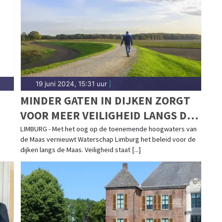
19 juni 2024, 15:31 uur
|
MINDER GATEN IN DIJKEN ZORGT
VOOR MEER VEILIGHEID LANGS DE
MAAS
LIMBURG - Met het oog op de toenemende hoogwaters van
de Maas vernieuwt Waterschap Limburg het beleid voor de
dijken langs de Maas. Veiligheid staat [...]