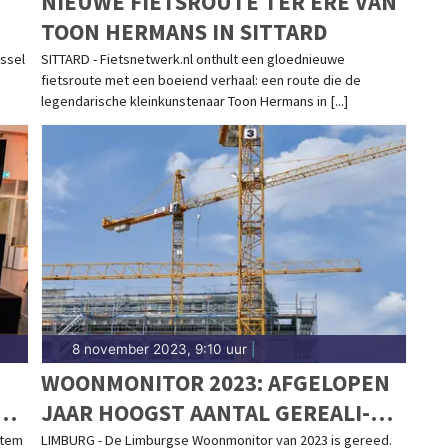
NIEUWE FIETSROUTE TER ERE VAN
TOON HERMANS IN SITTARD
issel
SITTARD - Fietsnetwerk.nl onthult een gloednieuwe
fietsroute met een boeiend verhaal: een route die de
legendarische kleinkunstenaar Toon Hermans in [...]
8 november 2023, 9:10 uur
|
WOON­MO­NI­TOR 2023: AF­GE­LO­PEN
JAAR HOOGST AAN­TAL GE­RE­A­LI­
SEER­DE WO­NIN­GEN SINDS 2009
stem
LIMBURG - De Limburgse Woonmonitor van 2023 is gereed.