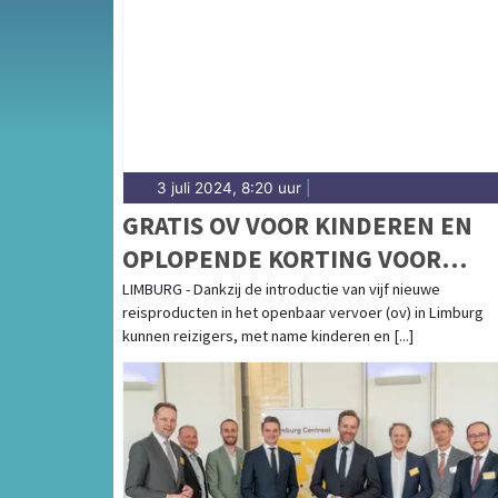
gemeenten in Midden-Limburg.
3 juli 2024, 8:20 uur
|
GRATIS OV VOOR KINDEREN EN
OPLOPENDE KORTING VOOR
JONGEREN
LIMBURG - Dankzij de introductie van vijf nieuwe
reisproducten in het openbaar vervoer (ov) in Limburg
kunnen reizigers, met name kinderen en [...]