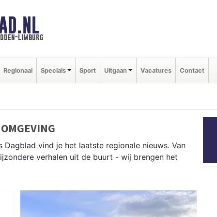
AD.NL
idden-limburg
Regionaal
Specials
Sport
Uitgaan
Vacatures
Contact
N OMGEVING
ds Dagblad vind je het laatste regionale nieuws. Van
bijzondere verhalen uit de buurt - wij brengen het
uws uit Heerlen, Maastricht, Beek en andere