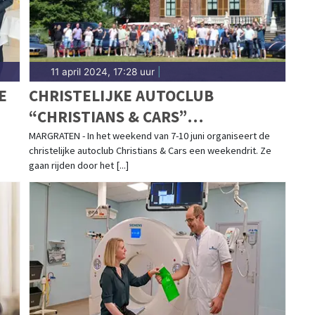
11 april 2024, 17:28 uur
|
E
CHRISTELIJKE AUTOCLUB
“CHRISTIANS & CARS”
ORGANISEERT WEEKENDRIT IN
MARGRATEN - In het weekend van 7-10 juni organiseert de
christelijke autoclub Christians & Cars een weekendrit. Ze
LIMBURG!
gaan rijden door het [...]