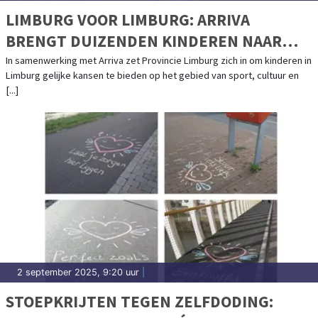
LIMBURG VOOR LIMBURG: ARRIVA
BRENGT DUIZENDEN KINDEREN NAAR
SPORT EN CULTUUR
In samenwerking met Arriva zet Provincie Limburg zich in om kinderen in
Limburg gelijke kansen te bieden op het gebied van sport, cultuur en
[...]
2 september 2025, 9:20 uur
|
STOEPKRIJTEN TEGEN ZELFDODING: