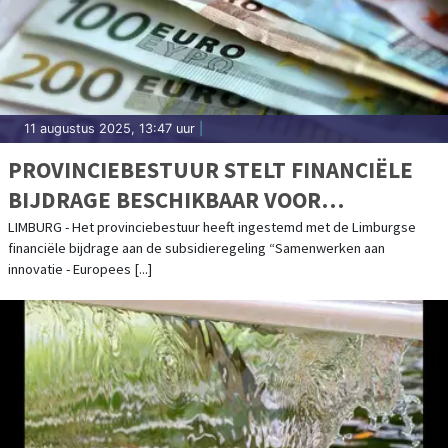
11 augustus 2025, 13:47 uur
|
PROVINCIEBESTUUR STELT FINANCIËLE
BIJDRAGE BESCHIKBAAR VOOR
DUURZAME EN TOEKOMSTBESTENDIGE
LIMBURG - Het provinciebestuur heeft ingestemd met de Limburgse
financiële bijdrage aan de subsidieregeling “Samenwerken aan
INNOVATIE IN DE LAND- EN TUINBOUW
innovatie - Europees [...]