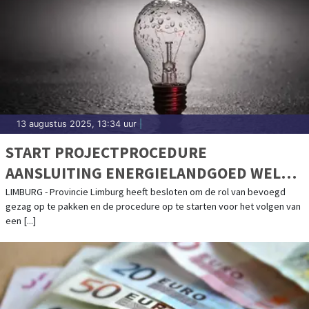
13 augustus 2025, 13:34 uur
|
START PROJECTPROCEDURE
AANSLUITING ENERGIELANDGOED WELLS
MEER
LIMBURG - Provincie Limburg heeft besloten om de rol van bevoegd
gezag op te pakken en de procedure op te starten voor het volgen van
een [...]