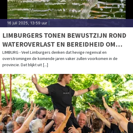
16 juli 2025, 13:59 uur
|
LIMBURGERS TONEN BEWUSTZIJN ROND
WATEROVERLAST EN BEREIDHEID OM
ZICH VOOR TE BEREIDEN
LIMBURG - Veel Limburgers denken dat hevige regenval en
overstromingen de komende jaren vaker zullen voorkomen in de
provincie. Dat blijkt uit [...]