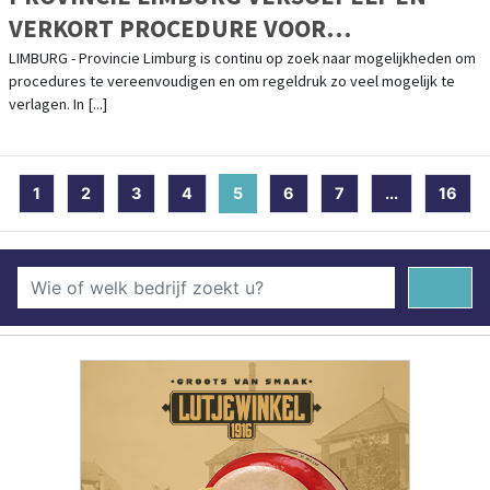
VERKORT PROCEDURE VOOR
WONINGBOUWPLANNEN
LIMBURG - Provincie Limburg is continu op zoek naar mogelijkheden om
procedures te vereenvoudigen en om regeldruk zo veel mogelijk te
verlagen. In [...]
1
2
3
4
5
(current)
6
7
...
16