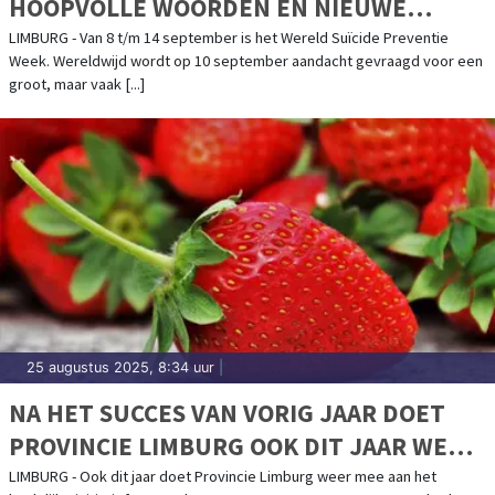
HOOPVOLLE WOORDEN ÉN NIEUWE
CAMPAGNE IN LIMBURG
LIMBURG - Van 8 t/m 14 september is het Wereld Suïcide Preventie
Week. Wereldwijd wordt op 10 september aandacht gevraagd voor een
groot, maar vaak [...]
25 augustus 2025, 8:34 uur
|
NA HET SUCCES VAN VORIG JAAR DOET
PROVINCIE LIMBURG OOK DIT JAAR WEER
MEE AAN DE WEEK VAN ONS ETEN
LIMBURG - Ook dit jaar doet Provincie Limburg weer mee aan het