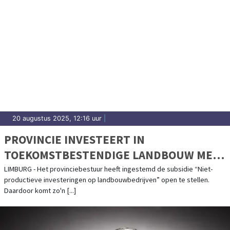
20 augustus 2025, 12:16 uur
|
PROVINCIE INVESTEERT IN
TOEKOMSTBESTENDIGE LANDBOUW MET
SUBSIDIE VOOR WATERMAATREGELEN
LIMBURG - Het provinciebestuur heeft ingestemd de subsidie “Niet-
productieve investeringen op landbouwbedrijven” open te stellen.
Daardoor komt zo'n [...]