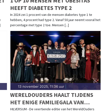
ET
1 OP 10 MENSEN MET OBESITAS
HEEFT DIABETES TYPE 2
In 2024 zei 1 procent van de mensen diabetes type 1 te
e
hebben, 4 procent had type 2. Vanaf 50 jaar neemt vooral het
]
percentage met type 2 toe. Mensen [...]
13 november 2025, 11:36 uur
|
WERELDOUDERS HAALT TIJDENS
HET ENIGE FAMILIEGALA VAN
NEDERLAND €578.750,- OP OM DE
HILVERSUM - De veertiende editie van het WereldOuders