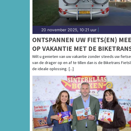
20 november 2025, 10:21 uur
|
ONTSPANNEN UW FIETS(EN) ME
OP VAKANTIE MET DE BIKETRAN
FIETSLIFT
Wilt u genieten van uw vakantie zonder steeds uw fiets
van de drager op en af te tillen dan is de Biketrans Fietsli
de ideale oplossing. [...]