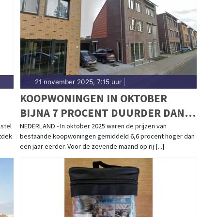
21 november 2025, 7:15 uur
|
KOOPWONINGEN IN OKTOBER
BIJNA 7 PROCENT DUURDER DAN
JAAR EERDER
 stel
NEDERLAND - In oktober 2025 waren de prijzen van
ntdek
bestaande koopwoningen gemiddeld 6,6 procent hoger dan
een jaar eerder. Voor de zevende maand op rij [...]