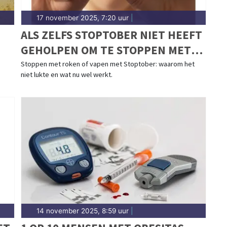
17 november 2025, 7:20 uur
|
ALS ZELFS STOPTOBER NIET HEEFT
GEHOLPEN OM TE STOPPEN MET
ROKEN OF VAPEN
Stoppen met roken of vapen met Stoptober: waarom het
niet lukte en wat nu wel werkt.
14 november 2025, 8:59 uur
|