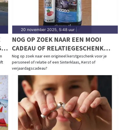
20 november 2025, 5:48 uur
|
E
NOG OP ZOEK NAAR EEN MOOI
S
CADEAU OF RELATIEGESCHENK
VOOR DE FEESTDAGEN?
en
Nog op zoek naar een origineel kerstgeschenk voor je
ft
personeel of relatie of een Sinterklaas, Kerst of
verjaardagscadeau?