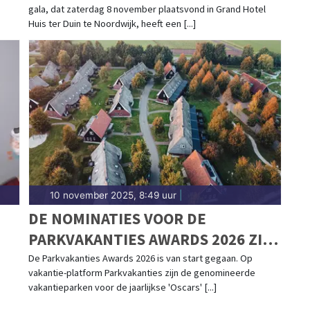
gala, dat zaterdag 8 november plaatsvond in Grand Hotel
STROOM VAN UITHUISPLAATSING
Huis ter Duin te Noordwijk, heeft een [...]
IN BOLIVIA EN PERU TE
DOORBREKEN
10 november 2025, 8:49 uur
|
DE NOMINATIES VOOR DE
PARKVAKANTIES AWARDS 2026 ZIJN
BEKEND
De Parkvakanties Awards 2026 is van start gegaan. Op
vakantie-platform Parkvakanties zijn de genomineerde
vakantieparken voor de jaarlijkse 'Oscars' [...]