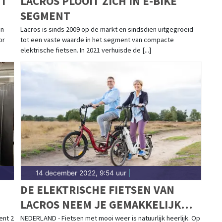
ET
LACROS PLOOIT ZICH IN E-BIKE
SEGMENT
en
Lacros is sinds 2009 op de markt en sindsdien uitgegroeid
or
tot een vaste waarde in het segment van compacte
elektrische fietsen. In 2021 verhuisde de [...]
14 december 2022, 9:54 uur
|
DE ELEKTRISCHE FIETSEN VAN
LACROS NEEM JE GEMAKKELIJK
MEE OP REIS
ent 2
NEDERLAND - Fietsen met mooi weer is natuurlijk heerlijk. Op