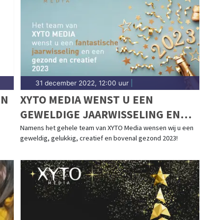
31 december 2022, 12:00 uur
|
EN
XYTO MEDIA WENST U EEN
GEWELDIGE JAARWISSELING EN
EEN GEZOND EN CREATIEF 2023
Namens het gehele team van XYTO Media wensen wij u een
geweldig, gelukkig, creatief en bovenal gezond 2023!