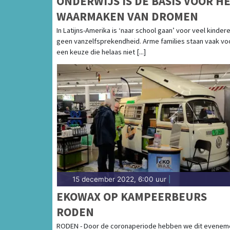
ONDERWIJS IS DE BASIS VOOR H
WAARMAKEN VAN DROMEN
In Latijns-Amerika is ‘naar school gaan’ voor veel kinder
geen vanzelfsprekendheid. Arme families staan vaak vo
een keuze die helaas niet [...]
15 december 2022, 6:00 uur
|
EKOWAX OP KAMPEERBEURS
RODEN
RODEN - Door de coronaperiode hebben we dit evenem