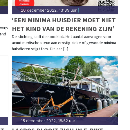
20 december 2022, 13:39 uur
|
‘EEN MINIMA HUISDIER MOET NIET
HET KIND VAN DE REKENING ZIJN’
rwerp
lend
De stichting luidt de noodklok. Het aantal aanvragen voor
acuut medische steun aan ernstig zieke of gewonde minima
huisdieren stijgt fors. Dit jaar [...]
15 december 2022, 18:52 uur
|