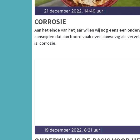
21 december 2022, 14:49 uur
|
CORROSIE
Aan het einde van het jaar willen wij nog eens een onde
aansnijden dat aan boord vaak even aanwezig als verve
is: corrosie.
19 december 2022, 8:21 uur
|