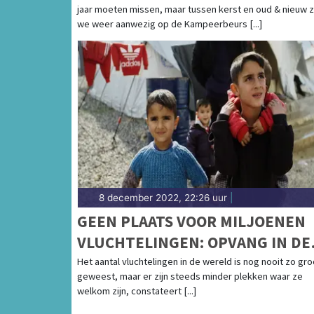
jaar moeten missen, maar tussen kerst en oud & nieuw z
we weer aanwezig op de Kampeerbeurs [...]
8 december 2022, 22:26 uur
|
GEEN PLAATS VOOR MILJOENEN
VLUCHTELINGEN: OPVANG IN DE
REGIO STAAT ONDER DRUK
Het aantal vluchtelingen in de wereld is nog nooit zo gro
geweest, maar er zijn steeds minder plekken waar ze
welkom zijn, constateert [...]