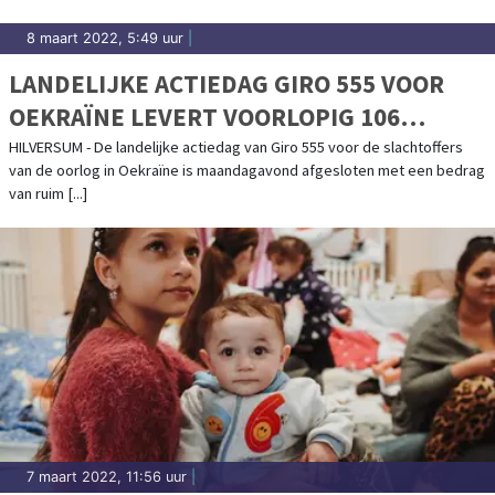
8 maart 2022, 5:49 uur
|
LANDELIJKE ACTIEDAG GIRO 555 VOOR
OEKRAÏNE LEVERT VOORLOPIG 106
MILJOEN EURO OP
HILVERSUM - De landelijke actiedag van Giro 555 voor de slachtoffers
van de oorlog in Oekraïne is maandagavond afgesloten met een bedrag
van ruim [...]
7 maart 2022, 11:56 uur
|