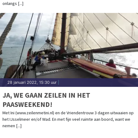
onlangs [...]
28 januari 2022, 15:30 uur
|
JA, WE GAAN ZEILEN IN HET
PAASWEEKEND!
Met Ini (www.zeilenmetini.nl) en de Vriendentrouw 3 dagen uitwaaien op
het IJsselmeer en/of Wad. En met fijn veel ruimte aan boord, want we
nemen [...]