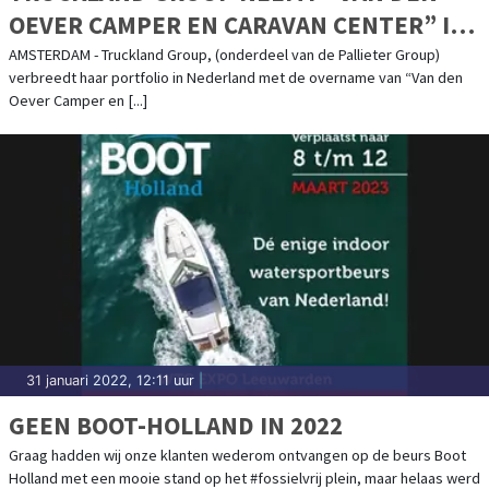
OEVER CAMPER EN CARAVAN CENTER” IN
HERPEN OVER.
AMSTERDAM - Truckland Group, (onderdeel van de Pallieter Group)
verbreedt haar portfolio in Nederland met de overname van “Van den
Oever Camper en [...]
31 januari 2022, 12:11 uur
|
GEEN BOOT-HOLLAND IN 2022
Graag hadden wij onze klanten wederom ontvangen op de beurs Boot
Holland met een mooie stand op het #fossielvrij plein, maar helaas werd