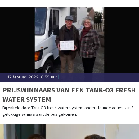
17 februari 2022, 8:55 uur
|
PRIJSWINNAARS VAN EEN TANK-O3 FRESH
WATER SYSTEM
Bij enkele door Tank-O3 fresh water system ondersteunde acties zijn 3
gelukkige winnaars uit de bus gekomen.