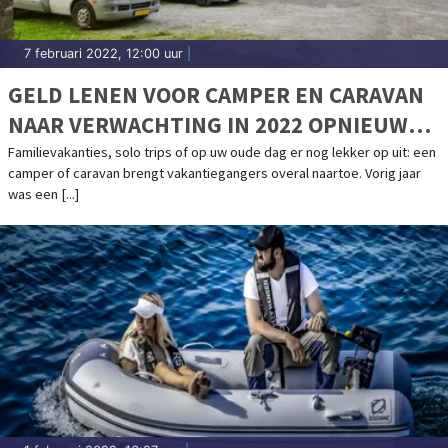
7 februari 2022, 12:00 uur
|
GELD LENEN VOOR CAMPER EN CARAVAN
NAAR VERWACHTING IN 2022 OPNIEUW
POPULAIR
Familievakanties, solo trips of op uw oude dag er nog lekker op uit: een
camper of caravan brengt vakantiegangers overal naartoe. Vorig jaar
was een [...]