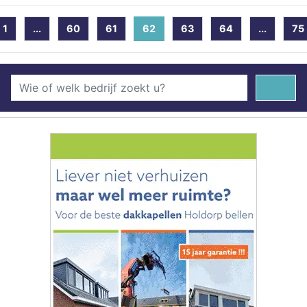
1
...
60
61
62
(current)
63
64
...
75