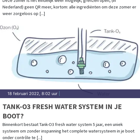
Deze zomer is het eindelijk weer mogelijk; grenzen open, (in
Nederland) geen QR meer, kortom: alle ingrediënten om deze zomer er
weer zorgeloos op [...]
18 februari 2022, 8:02 uur
|
TANK-O3 FRESH WATER SYSTEM IN JE
BOOT?
Binnenkort bestaat Tank-O3 fresh water system 5 jaar, een uniek
systeem om zonder inspanning het complete watersysteem in je boot
onder contrôle te [...]