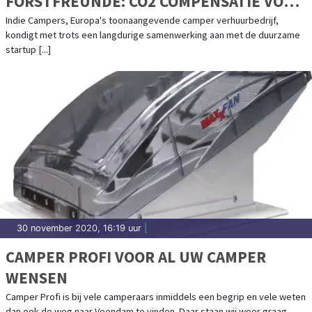
FORSTFREUNDE: CO2 COMPENSATIE VOOR
JE ROADTRIP DOOR HET PLANTEN VAN
Indie Campers, Europa's toonaangevende camper verhuurbedrijf,
kondigt met trots een langdurige samenwerking aan met de duurzame
BOMEN
startup [...]
30 november 2020, 16:19 uur
|
CAMPER PROFI VOOR AL UW CAMPER
WENSEN
Camper Profi is bij vele camperaars inmiddels een begrip en vele weten
dan ook de weg naar Veendam te vinden. Daar staan wij weer graag