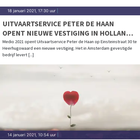
18 januari 2021, 17:30 uur
|
UITVAARTSERVICE PETER DE HAAN
OPENT NIEUWE VESTIGING IN HOLLANDS
KROON!
Medio 2021 opent Uitvaartservice Peter de Haan op Einsteinstraat 30 te
Heerhugowaard een nieuwe vestiging. Het in Amsterdam gevestigde
bedrijf levert [...]
14 januari 2021, 10:54 uur
|