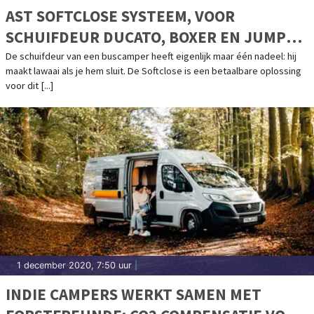
AST SOFTCLOSE SYSTEEM, VOOR
SCHUIFDEUR DUCATO, BOXER EN JUMPER
>2006
De schuifdeur van een buscamper heeft eigenlijk maar één nadeel: hij
maakt lawaai als je hem sluit. De Softclose is een betaalbare oplossing
voor dit [...]
1 december 2020, 7:50 uur
|
INDIE CAMPERS WERKT SAMEN MET