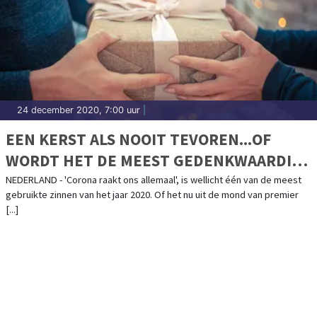
24 december 2020, 7:00 uur
|
EEN KERST ALS NOOIT TEVOREN...OF
WORDT HET DE MEEST GEDENKWAARDIGE
KERST OOIT?
NEDERLAND - 'Corona raakt ons allemaal', is wellicht één van de meest
gebruikte zinnen van het jaar 2020. Of het nu uit de mond van premier
[...]