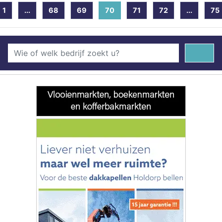
1
...
68
69
70
(current)
71
72
...
75