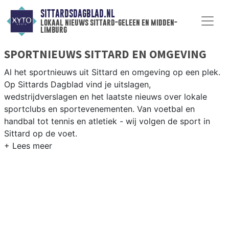
SITTARDSDAGBLAD.NL
lokaal nieuws sittard-geleen en midden-
limburg
SPORTNIEUWS SITTARD EN OMGEVING
Al het sportnieuws uit Sittard en omgeving op een plek.
Op Sittards Dagblad vind je uitslagen,
wedstrijdverslagen en het laatste nieuws over lokale
sportclubs en sportevenementen. Van voetbal en
handbal tot tennis en atletiek - wij volgen de sport in
Sittard op de voet.
LOKALE SPORT SITTARD
Van Fortuna Sittard en RKVV Sittard tot atletiek bij Av’
56 en wielrennen in het Limburgse heuvelland — sport in
Sittard-Geleen is breed en betrokken. Blijf op de hoogte
van alle sportieve uitslagen en prestaties in Sittard.