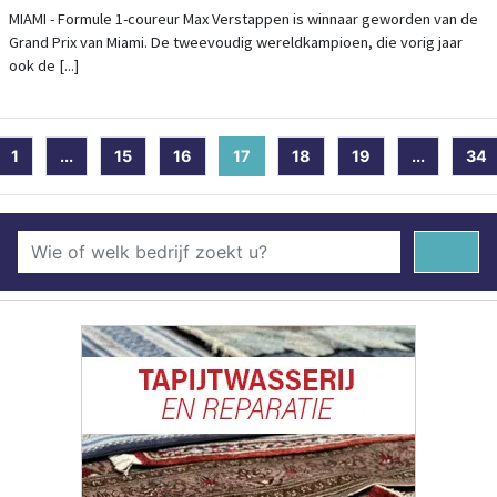
MIAMI - Formule 1-coureur Max Verstappen is winnaar geworden van de
Grand Prix van Miami. De tweevoudig wereldkampioen, die vorig jaar
ook de [...]
1
...
15
16
17
(current)
18
19
...
34