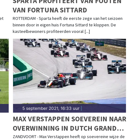
SPARTA PROFITEERT VAN FOUTEN
VAN FORTUNA SITTARD
et
ROTTERDAM - Sparta heeft de eerste zege van het seizoen
binnen door in eigen huis Fortuna Sittard te kloppen. De
kasteelbewoners profiteerden vooral [...]
5 september 2021, 16:33 uur
|
MAX VERSTAPPEN SOEVEREIN NAAR
OVERWINNING IN DUTCH GRAND
PRIX F1
ZANDVOORT - Max Verstappen heeft op soevereine wijze de