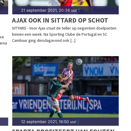
21 september 2021, 20:36 uur
|
AJAX OOK IN SITTARD OP SCHOT
SITTARD - Voor Ajax staat de teller op negentien doelpunten
binnen een week. Na Sporting Clube de Portugal en SC
sse
Cambuur ging dinsdagavond ook [...]
arna
12 september 2021, 16:50 uur
|