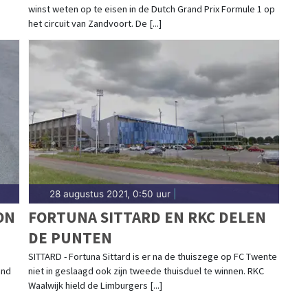
winst weten op te eisen in de Dutch Grand Prix Formule 1 op
het circuit van Zandvoort. De [...]
28 augustus 2021, 0:50 uur
|
ON
FORTUNA SITTARD EN RKC DELEN
DE PUNTEN
SITTARD - Fortuna Sittard is er na de thuiszege op FC Twente
and
niet in geslaagd ook zijn tweede thuisduel te winnen. RKC
Waalwijk hield de Limburgers [...]