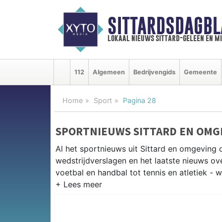
SITTARDSDAGBL
lokaal nieuws sittard-geleen en m
112
Algemeen
Bedrijvengids
Gemeente
Home
Sport
Pagina 28
SPORTNIEUWS SITTARD EN OMG
Al het sportnieuws uit Sittard en omgeving o
wedstrijdverslagen en het laatste nieuws o
voetbal en handbal tot tennis en atletiek - w
LOKALE SPORT SITTARD
Van Fortuna Sittard en RKVV Sittard tot atle