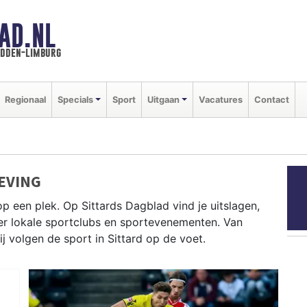
AD.NL
idden-limburg
Regionaal
Specials
Sport
Uitgaan
Vacatures
Contact
EVING
p een plek. Op Sittards Dagblad vind je uitslagen,
ver lokale sportclubs en sportevenementen. Van
ij volgen de sport in Sittard op de voet.
tiek bij Av’ 56 en wielrennen in het Limburgse