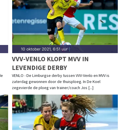
d en betrokken. Blijf op de hoogte van alle sportieve
10 oktober 2021, 6:51 uur
|
VVV-VENLO KLOPT MVV IN
LEVENDIGE DERBY
de
VENLO - De Limburgse derby tussen VVV-Venlo en MVV is
zaterdag gewonnen door de thuisploeg. In De Koel
zegevierde de ploeg van trainer/coach Jos [...]