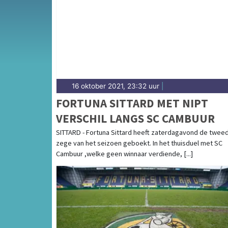
heuvelland — sport in Sittard-Geleen is bree
uitslagen en prestaties in Sittard.
16 oktober 2021, 23:32 uur
|
FORTUNA SITTARD MET NIPT
VERSCHIL LANGS SC CAMBUUR
SITTARD - Fortuna Sittard heeft zaterdagavond de twee
zege van het seizoen geboekt. In het thuisduel met SC
Cambuur ,welke geen winnaar verdiende, [...]