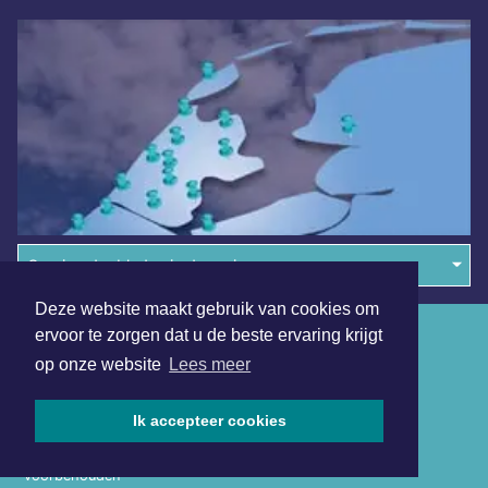
Overige dagbladen in de regio
Deze website maakt gebruik van cookies om
Algemene voorwaarden
ervoor te zorgen dat u de beste ervaring krijgt
op onze website
Lees meer
Disclaimer
Privacy Statement
Ik accepteer cookies
Copyright (c) 2026 | Sittardsdagblad.nl - Alle rechten
voorbehouden