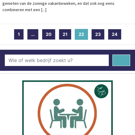
genieten van de zonnige vakantieweken, en dat ook nog eens
combineren met een [...]
1
...
20
21
22
(current)
23
24