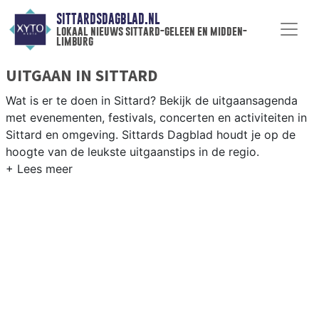
SITTARDSDAGBLAD.NL
lokaal nieuws sittard-geleen en midden-
limburg
UITGAAN IN SITTARD
Wat is er te doen in Sittard? Bekijk de uitgaansagenda
met evenementen, festivals, concerten en activiteiten in
Sittard en omgeving. Sittards Dagblad houdt je op de
hoogte van de leukste uitgaanstips in de regio.
EVENEMENTEN SITTARD
Van markten en culturele evenementen tot
muziekfestivals en culinaire events - ontdek het
complete uitgaansaanbod op sittardsdagblad.nl.