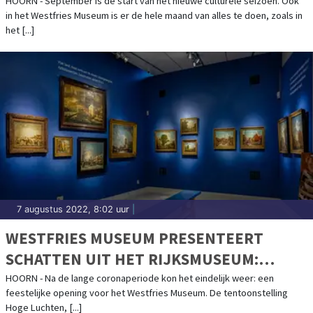
HOGE LUCHTEN ÉN EEN KIJKJE IN DE
HOORN - September is dé start van het nieuwe culturele seizoen. Ook
in het Westfries Museum is er de hele maand van alles te doen, zoals in
TOEKOMST
het [...]
7 augustus 2022, 8:02 uur
|
WESTFRIES MUSEUM PRESENTEERT
SCHATTEN UIT HET RIJKSMUSEUM:
TENTOONSTELLING HOGE LUCHTEN VAN
HOORN - Na de lange coronaperiode kon het eindelijk weer: een
feestelijke opening voor het Westfries Museum. De tentoonstelling
START
Hoge Luchten, [...]