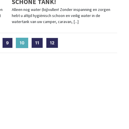
SCHONE TANK!
en
Alleen nog water (bij)vullen! Zonder inspanning en zorgen
t
hebt u altijd hygiënisch schoon en veilig water in de
watertank van uw camper, caravan, [...]
9
10
(current)
11
12