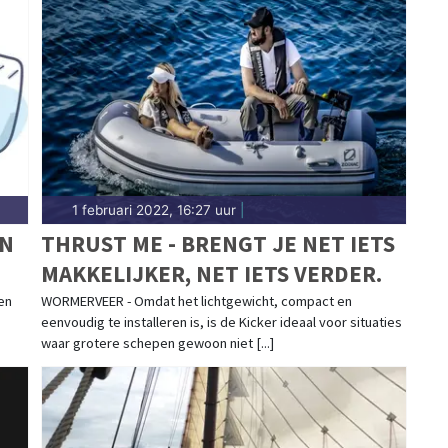
1 februari 2022, 16:27 uur
|
IN
THRUST ME - BRENGT JE NET IETS
MAKKELIJKER, NET IETS VERDER.
en
WORMERVEER - Omdat het lichtgewicht, compact en
eenvoudig te installeren is, is de Kicker ideaal voor situaties
waar grotere schepen gewoon niet [...]