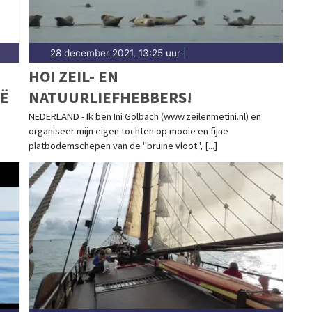
28 december 2021, 13:25 uur
|
HOI ZEIL- EN
IË
NATUURLIEFHEBBERS!
NEDERLAND - Ik ben Ini Golbach (www.zeilenmetini.nl) en
organiseer mijn eigen tochten op mooie en fijne
platbodemschepen van de "bruine vloot", [...]