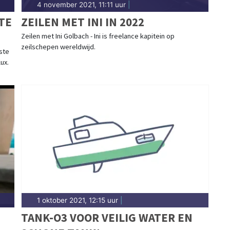
4 november 2021, 11:11 uur
|
TE
ZEILEN MET INI IN 2022
Zeilen met Ini Golbach - Ini is freelance kapitein op
zeilschepen wereldwijd.
ste
ux.
1 oktober 2021, 12:15 uur
|
TANK-O3 VOOR VEILIG WATER EN