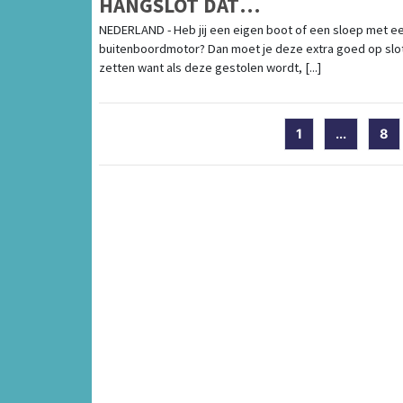
HANGSLOT DAT
ZEEWATERBESTENDIG IS OM JE
NEDERLAND - Heb jij een eigen boot of een sloep met e
buitenboordmotor? Dan moet je deze extra goed op slo
BUITENBOORDMOTOR OPTIMAAL
zetten want als deze gestolen wordt, [...]
TE BEVEILIGEN
1
...
8