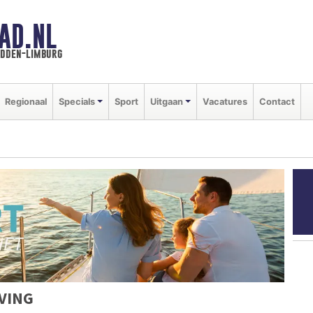
AD.NL
idden-limburg
Regionaal
Specials
Sport
Uitgaan
Vacatures
Contact
VING