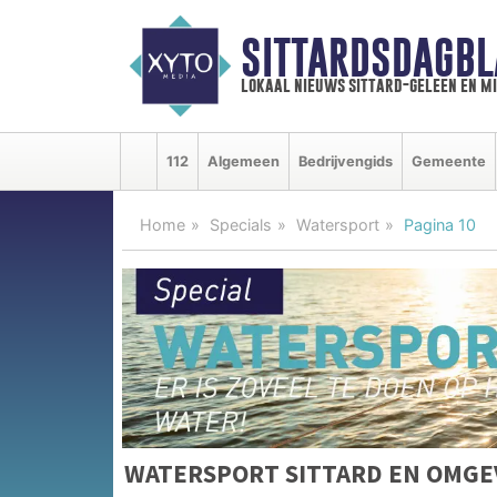
SITTARDSDAGBL
lokaal nieuws sittard-geleen en m
112
Algemeen
Bedrijvengids
Gemeente
Home
Specials
Watersport
Pagina 10
WATERSPORT SITTARD EN OMGE