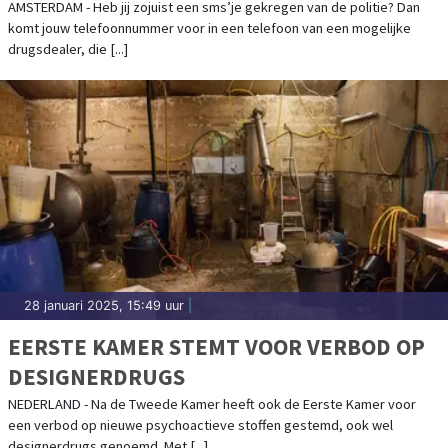
DRUGSDEALER ?
AMSTERDAM - Heb jij zojuist een sms’je gekregen van de politie? Dan
komt jouw telefoonnummer voor in een telefoon van een mogelijke
drugsdealer, die [...]
28 januari 2025, 15:49 uur
|
EERSTE KAMER STEMT VOOR VERBOD OP
DESIGNERDRUGS
NEDERLAND - Na de Tweede Kamer heeft ook de Eerste Kamer voor
een verbod op nieuwe psychoactieve stoffen gestemd, ook wel
designerdrugs genoemd. Met [...]