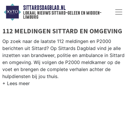
SITTARDSDAGBLAD.NL
lokaal nieuws sittard-geleen en midden-
limburg
112 MELDINGEN SITTARD EN OMGEVING
Op zoek naar de laatste 112 meldingen en P2000
berichten uit Sittard? Op Sittards Dagblad vind je alle
inzetten van brandweer, politie en ambulance in Sittard
en omgeving. Wij volgen de P2000 meldkamer op de
voet en brengen de complete verhalen achter de
hulpdiensten bij jou thuis.
P2000 MELDINGEN SITTARD
Van incidenten op de A2 en de N294 tot meldingen in
Sittard centrum, Geleen, Stein en rondom de Chemelot-
industrie — onze redactie brengt het 112-nieuws.