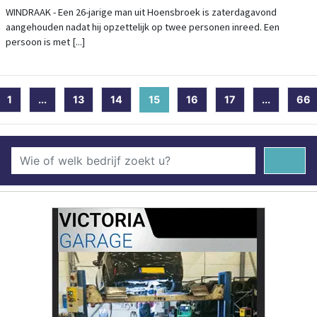
VOETGANGERS
WINDRAAK - Een 26-jarige man uit Hoensbroek is zaterdagavond
aangehouden nadat hij opzettelijk op twee personen inreed. Een
persoon is met [...]
1
...
13
14
15
(current)
16
17
...
66