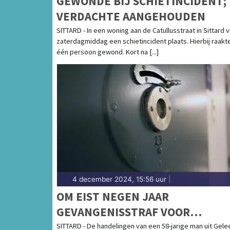
GEWONDE BIJ SCHIETINCIDENT;
VERDACHTE AANGEHOUDEN
SITTARD - In een woning aan de Catullusstraat in Sittard 
zaterdagmiddag een schietincident plaats. Hierbij raakt
één persoon gewond. Kort na [...]
4 december 2024, 15:56 uur
|
OM EIST NEGEN JAAR
GEVANGENISSTRAF VOOR
DOODSLAG OP MAN IN GELEEN
SITTARD - De handelingen van een 58-jarige man uit Gele