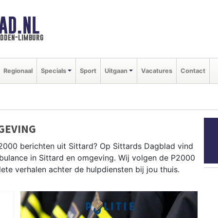
AD.NL
idden-limburg
Regionaal
Specials
Sport
Uitgaan
Vacatures
Contact
GEVING
000 berichten uit Sittard? Op Sittards Dagblad vind
ambulance in Sittard en omgeving. Wij volgen de P2000
e verhalen achter de hulpdiensten bij jou thuis.
dingen in Sittard centrum, Geleen, Stein en rondom