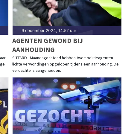
9 december 2024, 14:57 uur
|
AGENTEN GEWOND BIJ
AANHOUDING
naar
SITTARD - Maandagochtend hebben twee politieagenten
ige
lichte verwondingen opgelopen tijdens een aanhouding. De
verdachte is aangehouden.