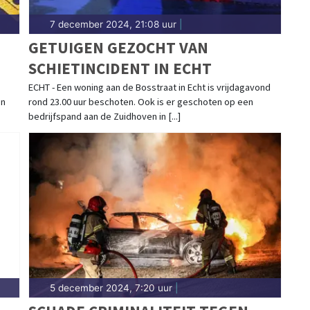
7 december 2024, 21:08 uur
|
T
GETUIGEN GEZOCHT VAN
SCHIETINCIDENT IN ECHT
ECHT - Een woning aan de Bosstraat in Echt is vrijdagavond
en
rond 23.00 uur beschoten. Ook is er geschoten op een
bedrijfspand aan de Zuidhoven in [...]
5 december 2024, 7:20 uur
|