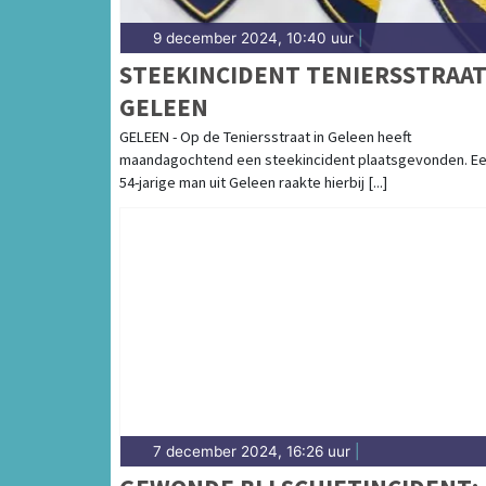
9 december 2024, 10:40 uur
|
STEEKINCIDENT TENIERSSTRAA
GELEEN
GELEEN - Op de Teniersstraat in Geleen heeft
maandagochtend een steekincident plaatsgevonden. E
54-jarige man uit Geleen raakte hierbij [...]
7 december 2024, 16:26 uur
|