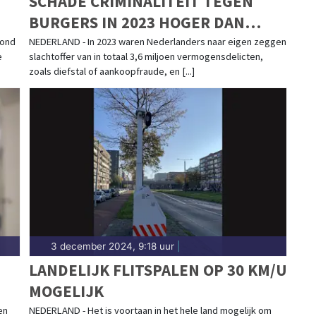
SCHADE CRIMINALITEIT TEGEN
BURGERS IN 2023 HOGER DAN
TWEE JAAR EERDER
vond
NEDERLAND - In 2023 waren Nederlanders naar eigen zeggen
e
slachtoffer van in totaal 3,6 miljoen vermogensdelicten,
zoals diefstal of aankoopfraude, en [...]
3 december 2024, 9:18 uur
|
LANDELIJK FLITSPALEN OP 30 KM/U
MOGELIJK
en
NEDERLAND - Het is voortaan in het hele land mogelijk om