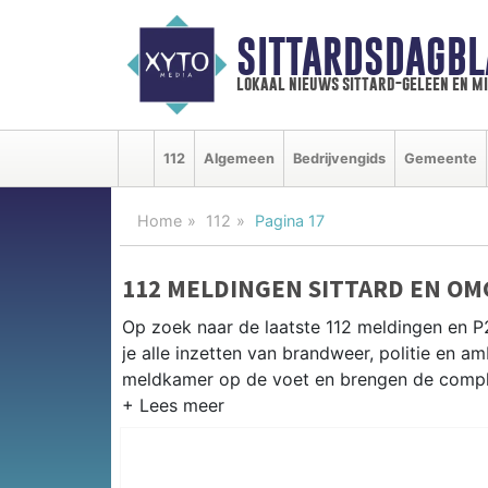
SITTARDSDAGBL
lokaal nieuws sittard-geleen en m
112
Algemeen
Bedrijvengids
Gemeente
Home
112
Pagina 17
112 MELDINGEN SITTARD EN OM
Op zoek naar de laatste 112 meldingen en P2
je alle inzetten van brandweer, politie en 
meldkamer op de voet en brengen de complet
P2000 MELDINGEN SITTARD
Van incidenten op de A2 en de N294 tot mel