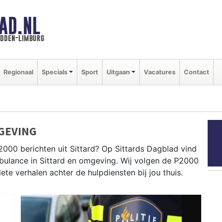
AD.NL
idden-limburg
Regionaal
Specials
Sport
Uitgaan
Vacatures
Contact
GEVING
000 berichten uit Sittard? Op Sittards Dagblad vind
ambulance in Sittard en omgeving. Wij volgen de P2000
e verhalen achter de hulpdiensten bij jou thuis.
dingen in Sittard centrum, Geleen, Stein en rondom