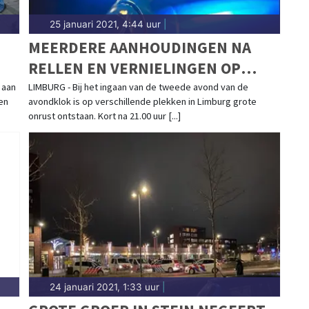
25 januari 2021, 4:44 uur
|
MEERDERE AANHOUDINGEN NA
RELLEN EN VERNIELINGEN OP
VERSCHILLENDE PLAATSEN IN
 aan
LIMBURG - Bij het ingaan van de tweede avond van de
en
avondklok is op verschillende plekken in Limburg grote
LIMBURG
onrust ontstaan. Kort na 21.00 uur [...]
24 januari 2021, 1:33 uur
|