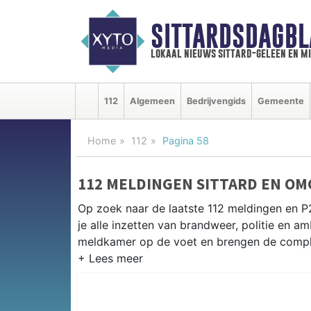
SITTARDSDAGBL
lokaal nieuws sittard-geleen en m
112
Algemeen
Bedrijvengids
Gemeente
Home
112
Pagina 58
112 MELDINGEN SITTARD EN OM
Op zoek naar de laatste 112 meldingen en P2
je alle inzetten van brandweer, politie en 
meldkamer op de voet en brengen de complet
P2000 MELDINGEN SITTARD
Van incidenten op de A2 en de N294 tot mel