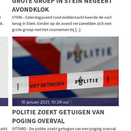
GROTE GROEP IN STEIN NEGEERT
AVONDKLOK
0
STEIN - Zaterdagavond rond middernacht keerde de rust
k.
terug in Stein. Eerder op de avond verzamelden zich een
grote groep met het voornemen bij [...]
16 januari 2021, 10:39 uur
|
POLITIE ZOEKT GETUIGEN VAN
POGING OVERVAL
arkt
SITTARD - De politie zoekt getuigen van een poging overval