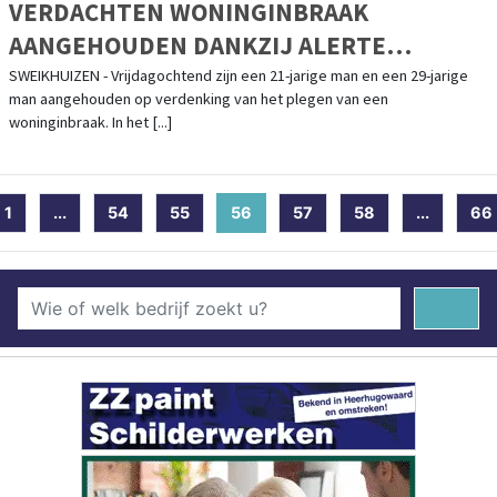
VERDACHTEN WONINGINBRAAK
AANGEHOUDEN DANKZIJ ALERTE
BURGERS
SWEIKHUIZEN - Vrijdagochtend zijn een 21-jarige man en een 29-jarige
man aangehouden op verdenking van het plegen van een
woninginbraak. In het [...]
1
...
54
55
56
(current)
57
58
...
66