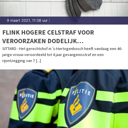
9 maart 2021, 11:38 uur
|
FLINK HOGERE CELSTRAF VOOR
VEROORZAKEN DODELIJK
VERKEERSONGEVAL IN SITTARD
SITTARD - Het gerechtshof in ’s-Hertogenbosch heeft vandaag een 46-
jarige vrouw veroordeeld tot 4 jaar gevangenisstraf en een
rijontzegging van 7 [...]