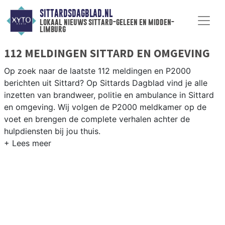
SITTARDSDAGBLAD.NL
lokaal nieuws sittard-geleen en midden-
limburg
112 MELDINGEN SITTARD EN OMGEVING
Op zoek naar de laatste 112 meldingen en P2000
berichten uit Sittard? Op Sittards Dagblad vind je alle
inzetten van brandweer, politie en ambulance in Sittard
en omgeving. Wij volgen de P2000 meldkamer op de
voet en brengen de complete verhalen achter de
hulpdiensten bij jou thuis.
P2000 MELDINGEN SITTARD
Van incidenten op de A2 en de N294 tot meldingen in
Sittard centrum, Geleen, Stein en rondom de Chemelot-
industrie — onze redactie brengt het 112-nieuws.