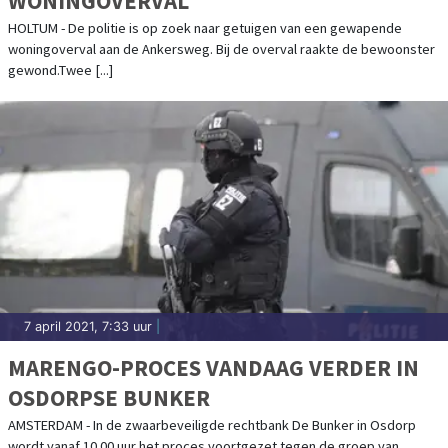
WONINGOVERVAL
HOLTUM - De politie is op zoek naar getuigen van een gewapende
woningoverval aan de Ankersweg. Bij de overval raakte de bewoonster
gewond.Twee [...]
7 april 2021, 7:33 uur
|
MARENGO-PROCES VANDAAG VERDER IN
OSDORPSE BUNKER
AMSTERDAM - In de zwaarbeveiligde rechtbank De Bunker in Osdorp
wordt vanaf 10.00 uur het proces voortgezet tegen de groep van