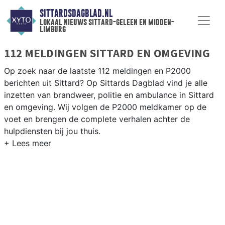
SITTARDSDAGBLAD.NL
lokaal nieuws sittard-geleen en midden-
limburg
112 MELDINGEN SITTARD EN OMGEVING
Op zoek naar de laatste 112 meldingen en P2000
berichten uit Sittard? Op Sittards Dagblad vind je alle
inzetten van brandweer, politie en ambulance in Sittard
en omgeving. Wij volgen de P2000 meldkamer op de
voet en brengen de complete verhalen achter de
hulpdiensten bij jou thuis.
P2000 MELDINGEN SITTARD
Van incidenten op de A2 en de N294 tot meldingen in
Sittard centrum, Geleen, Stein en rondom de Chemelot-
industrie — onze redactie brengt het 112-nieuws.