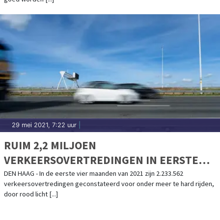
29 mei 2021, 7:22 uur
|
RUIM 2,2 MILJOEN
VERKEERSOVERTREDINGEN IN EERSTE
VIER MAANDEN 2021
DEN HAAG - In de eerste vier maanden van 2021 zijn 2.233.562
verkeersovertredingen geconstateerd voor onder meer te hard rijden,
door rood licht [...]