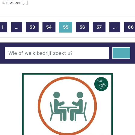
is met een [...]
1
...
53
54
55
(current)
56
57
...
66