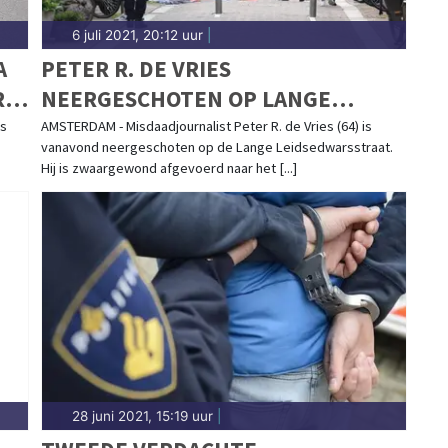
6 juli 2021, 20:12 uur
|
A
PETER R. DE VRIES
.
NEERGESCHOTEN OP LANGE
EN"
LEIDSEDWARSSTRAAT, VERDACHTE
es
AMSTERDAM - Misdaadjournalist Peter R. de Vries (64) is
vanavond neergeschoten op de Lange Leidsedwarsstraat.
VOORTVLUCHTIG
Hij is zwaargewond afgevoerd naar het [...]
28 juni 2021, 15:19 uur
|