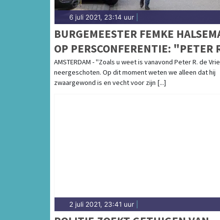
6 juli 2021, 23:14 uur
|
BURGEMEESTER FEMKE HALSEM
OP PERSCONFERENTIE: "PETER R
DE VRIES VECHT VOOR ZIJN LEV
AMSTERDAM - "Zoals u weet is vanavond Peter R. de Vri
neergeschoten. Op dit moment weten we alleen dat hij
zwaargewond is en vecht voor zijn [...]
2 juli 2021, 23:41 uur
|