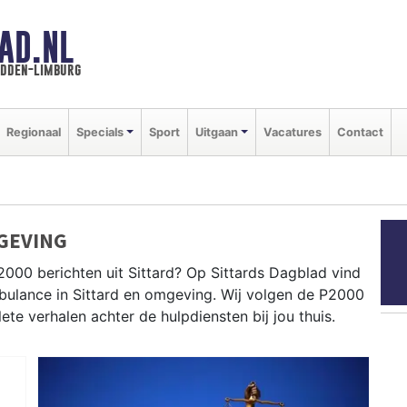
AD.NL
idden-limburg
Regionaal
Specials
Sport
Uitgaan
Vacatures
Contact
GEVING
000 berichten uit Sittard? Op Sittards Dagblad vind
ambulance in Sittard en omgeving. Wij volgen de P2000
e verhalen achter de hulpdiensten bij jou thuis.
dingen in Sittard centrum, Geleen, Stein en rondom