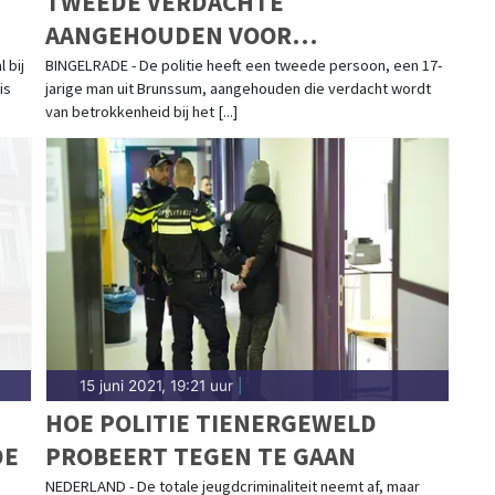
TWEEDE VERDACHTE
AANGEHOUDEN VOOR
STEEKINCIDENT BINGELRADE
 bij
BINGELRADE - De politie heeft een tweede persoon, een 17-
is
jarige man uit Brunssum, aangehouden die verdacht wordt
van betrokkenheid bij het [...]
15 juni 2021, 19:21 uur
|
HOE POLITIE TIENERGEWELD
DE
PROBEERT TEGEN TE GAAN
NEDERLAND - De totale jeugdcriminaliteit neemt af, maar