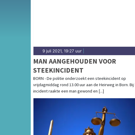
de Chemelot-industrie — onze redactie bren
9 juli 2021, 19:27 uur
|
MAN AANGEHOUDEN VOOR
STEEKINCIDENT
BORN - De politie onderzoekt een steekincident op
vrijdagmiddag rond 13.00 uur aan de Heirweg in Born. Bij
incident raakte een man gewond en [...]