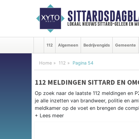
SITTARDSDAGBL
lokaal nieuws sittard-geleen en m
112
Algemeen
Bedrijvengids
Gemeente
Home
112
Pagina 54
112 MELDINGEN SITTARD EN OM
Op zoek naar de laatste 112 meldingen en P2
je alle inzetten van brandweer, politie en 
meldkamer op de voet en brengen de complet
P2000 MELDINGEN SITTARD
Van incidenten op de A2 en de N294 tot mel