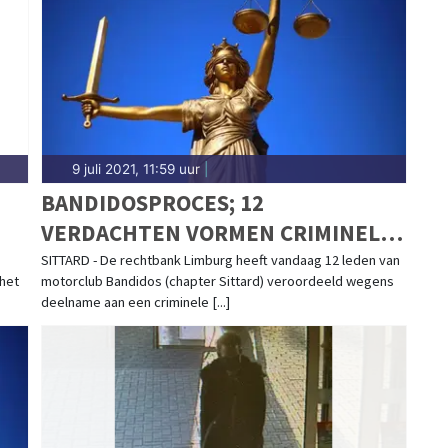
gt het 112-nieuws.
9 juli 2021, 11:59 uur
|
BANDIDOSPROCES; 12
VERDACHTEN VORMEN CRIMINELE
ORGANISATIE GERICHT OP
SITTARD - De rechtbank Limburg heeft vandaag 12 leden van
 het
motorclub Bandidos (chapter Sittard) veroordeeld wegens
BEDREIGING EN OPENLIJK GEWELD
deelname aan een criminele [...]