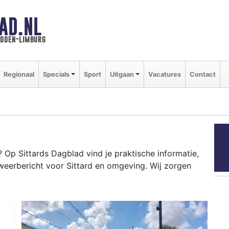
AD.NL
idden-limburg
Regionaal
Specials
Sport
Uitgaan
Vacatures
Contact
Op Sittards Dagblad vind je praktische informatie,
weerbericht voor Sittard en omgeving. Wij zorgen
RD
ot-campus tot evenementen als Carnaval en het