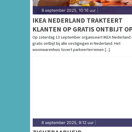
8 september 2025, 10:16 uur
|
IKEA NEDERLAND TRAKTEERT
KLANTEN OP GRATIS ONTBIJT O
ZATERDAG 13 SEPTEMBER
Op zaterdag 13 september organiseert IKEA Nederland
gratis ontbijt bij alle vestigingen in Nederland. Het
woonwarenhuis tovert parkeerterreinen [...]
6 september 2025, 9:12 uur
|