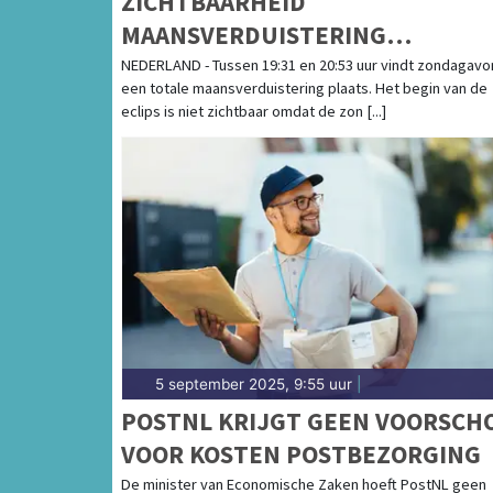
ZICHTBAARHEID
MAANSVERDUISTERING
AFHANKELIJK VAN BEWOLKING
NEDERLAND - Tussen 19:31 en 20:53 uur vindt zondagav
een totale maansverduistering plaats. Het begin van de
BOVEN DUITSLAND
eclips is niet zichtbaar omdat de zon [...]
5 september 2025, 9:55 uur
|
POSTNL KRIJGT GEEN VOORSCH
VOOR KOSTEN POSTBEZORGING
De minister van Economische Zaken hoeft PostNL geen