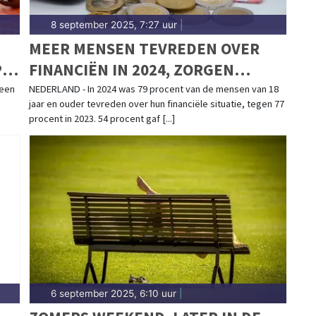
8 september 2025, 7:27 uur
|
MEER MENSEN TEVREDEN OVER
P
FINANCIËN IN 2024, ZORGEN
MINDER GROOT
 een
NEDERLAND - In 2024 was 79 procent van de mensen van 18
jaar en ouder tevreden over hun financiële situatie, tegen 77
procent in 2023. 54 procent gaf [...]
6 september 2025, 6:10 uur
|