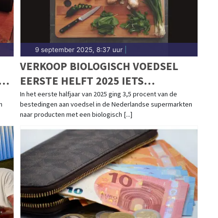
9 september 2025, 8:37 uur
|
VERKOOP BIOLOGISCH VOEDSEL
AN
EERSTE HELFT 2025 IETS
GESTEGEN
In het eerste halfjaar van 2025 ging 3,5 procent van de
n
bestedingen aan voedsel in de Nederlandse supermarkten
naar producten met een biologisch [...]