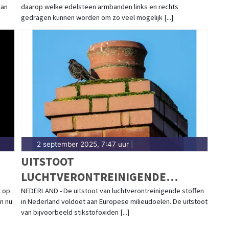
van
daarop welke edelsteen armbanden links en rechts
gedragen kunnen worden om zo veel mogelijk [...]
2 september 2025, 7:47 uur
|
UITSTOOT
LUCHTVERONTREINIGENDE
STOFFEN LAGER DAN NORM VOOR
t op
NEDERLAND - De uitstoot van luchtverontreinigende stoffen
n nu
in Nederland voldoet aan Europese milieudoelen. De uitstoot
2030
van bijvoorbeeld stikstofoxiden [...]