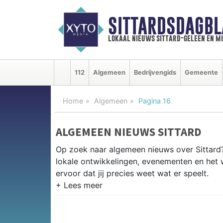
SITTARDSDAGBL
lokaal nieuws sittard-geleen en m
112
Algemeen
Bedrijvengids
Gemeente
Home
Algemeen
Pagina 16
ALGEMEEN NIEUWS SITTARD
Op zoek naar algemeen nieuws over Sittard? 
lokale ontwikkelingen, evenementen en het 
ervoor dat jij precies weet wat er speelt.
PRAKTISCHE INFORMATIE SITTA
Van werkzaamheden op de A2 en de Chemel