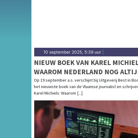
weersbericht voor Midden-Limburg rondom 
10 september 2025, 5:39 uur
|
NIEUW BOEK VAN KAREL MICHIEL
WAAROM NEDERLAND NOG ALTIJ
MIJN GIDSLAND IS
Op 19 september a.s. verschijnt bij Uitgeverij Best in Bo
het nieuwste boek van de Vlaamse journalist en schrijve
Karel Michiels: Waarom [...]