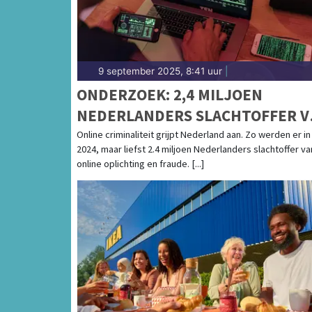
9 september 2025, 8:41 uur
|
ONDERZOEK: 2,4 MILJOEN
NEDERLANDERS SLACHTOFFER V
ONLINE CRIMINALITEIT IN 2024
Online criminaliteit grijpt Nederland aan. Zo werden er in
2024, maar liefst 2.4 miljoen Nederlanders slachtoffer va
online oplichting en fraude. [...]