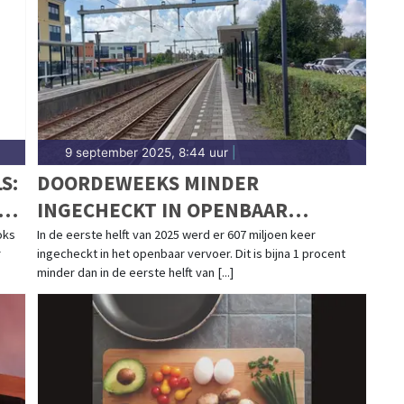
Sittard-Geleen.
9 september 2025, 8:44 uur
|
S:
DOORDEWEEKS MINDER
D
INGECHECKT IN OPENBAAR
VERVOER, IN WEEKEND JUIST MEER
oks
In de eerste helft van 2025 werd er 607 miljoen keer
r
ingecheckt in het openbaar vervoer. Dit is bijna 1 procent
minder dan in de eerste helft van [...]