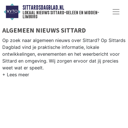
SITTARDSDAGBLAD.NL
lokaal nieuws sittard-geleen en midden-
limburg
ALGEMEEN NIEUWS SITTARD
Op zoek naar algemeen nieuws over Sittard? Op Sittards
Dagblad vind je praktische informatie, lokale
ontwikkelingen, evenementen en het weerbericht voor
Sittard en omgeving. Wij zorgen ervoor dat jij precies
weet wat er speelt.
PRAKTISCHE INFORMATIE SITTARD
Van werkzaamheden op de A2 en de Chemelot-campus
tot evenementen als Carnaval en het weersbericht voor
Midden-Limburg rondom Sittard-Geleen.