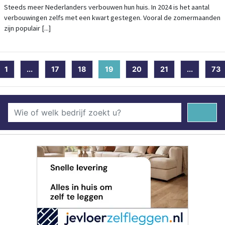
GELD TERUG
Steeds meer Nederlanders verbouwen hun huis. In 2024 is het aantal
verbouwingen zelfs met een kwart gestegen. Vooral de zomermaanden
zijn populair [...]
1
...
17
18
19
(current)
20
21
...
73