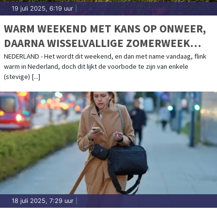
19 juli 2025, 6:19 uur
|
WARM WEEKEND MET KANS OP ONWEER,
DAARNA WISSELVALLIGE ZOMERWEEK
VOOR DE BOEG
NEDERLAND - Het wordt dit weekend, en dan met name vandaag, flink
warm in Nederland, doch dit lijkt de voorbode te zijn van enkele
(stevige) [...]
18 juli 2025, 7:29 uur
|