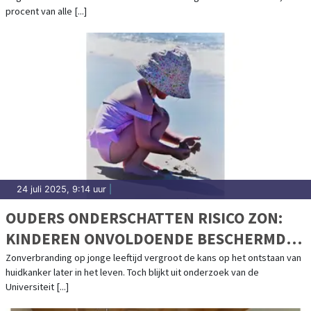
procent van alle [...]
24 juli 2025, 9:14 uur
|
OUDERS ONDERSCHATTEN RISICO ZON:
KINDEREN ONVOLDOENDE BESCHERMD
TEGEN UV-STRALING
Zonverbranding op jonge leeftijd vergroot de kans op het ontstaan van
huidkanker later in het leven. Toch blijkt uit onderzoek van de
Universiteit [...]