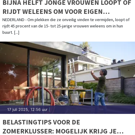
BIJNA HELFT JONGE VROUWEN LOOPT OF
RIJDT WELEENS OM VOOR EIGEN
VEILIGHEID
NEDERLAND - Om plekken die ze onveilig vinden te vermijden, loopt of
rijdt 45 procent van de 15- tot 25-jarige vrouwen weleens om in hun
buurt. [...]
17 juli 2025, 12:56 uur
|
BELASTINGTIPS VOOR DE
ZOMERKLUSSER: MOGELIJK KRIJG JE