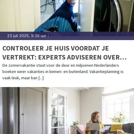
23 juli 2025, 9:39 uur
|
CONTROLEER JE HUIS VOORDAT JE
VERTREKT: EXPERTS ADVISEREN OVER
HET VOORKOMEN VAN WATERSCHADE
De zomervakantie staat voor de deur en miljoenen Nederlanders
boeken weer vakanties in binnen- en buitenland. Vakantieplanning is
TIJDENS DE VAKANTIE
vaak leuk, maar kan [...]