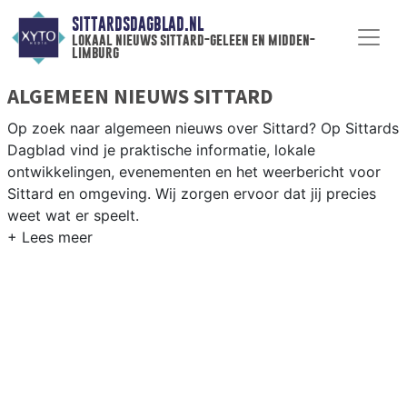
SITTARDSDAGBLAD.NL
lokaal nieuws sittard-geleen en midden-
limburg
ALGEMEEN NIEUWS SITTARD
Op zoek naar algemeen nieuws over Sittard? Op Sittards
Dagblad vind je praktische informatie, lokale
ontwikkelingen, evenementen en het weerbericht voor
Sittard en omgeving. Wij zorgen ervoor dat jij precies
weet wat er speelt.
PRAKTISCHE INFORMATIE SITTARD
Van werkzaamheden op de A2 en de Chemelot-campus
tot evenementen als Carnaval en het weersbericht voor
Midden-Limburg rondom Sittard-Geleen.