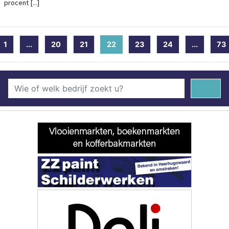
procent [...]
1
...
20
21
22
(current)
23
24
...
73