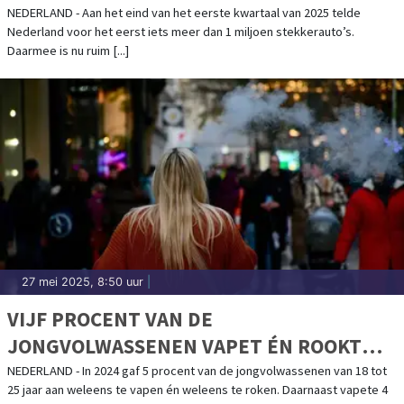
NEDERLAND - Aan het eind van het eerste kwartaal van 2025 telde
Nederland voor het eerst iets meer dan 1 miljoen stekkerauto’s.
Daarmee is nu ruim [...]
27 mei 2025, 8:50 uur
|
VIJF PROCENT VAN DE
JONGVOLWASSENEN VAPET ÉN ROOKT
WELEENS
NEDERLAND - In 2024 gaf 5 procent van de jongvolwassenen van 18 tot
25 jaar aan weleens te vapen én weleens te roken. Daarnaast vapete 4