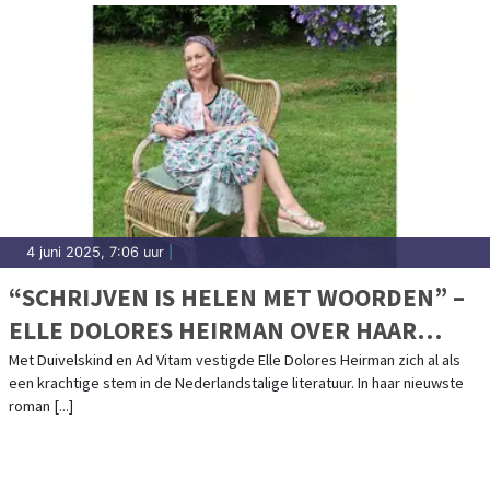
4 juni 2025, 7:06 uur
|
“SCHRIJVEN IS HELEN MET WOORDEN” –
ELLE DOLORES HEIRMAN OVER HAAR
ROMAN LIK JE WONDEN
Met Duivelskind en Ad Vitam vestigde Elle Dolores Heirman zich al als
een krachtige stem in de Nederlandstalige literatuur. In haar nieuwste
roman [...]