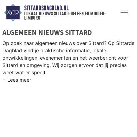
SITTARDSDAGBLAD.NL
lokaal nieuws sittard-geleen en midden-
limburg
ALGEMEEN NIEUWS SITTARD
Op zoek naar algemeen nieuws over Sittard? Op Sittards
Dagblad vind je praktische informatie, lokale
ontwikkelingen, evenementen en het weerbericht voor
Sittard en omgeving. Wij zorgen ervoor dat jij precies
weet wat er speelt.
PRAKTISCHE INFORMATIE SITTARD
Van werkzaamheden op de A2 en de Chemelot-campus
tot evenementen als Carnaval en het weersbericht voor
Midden-Limburg rondom Sittard-Geleen.