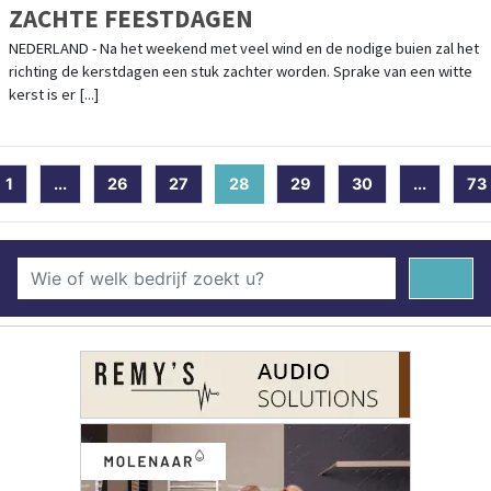
ZACHTE FEESTDAGEN
NEDERLAND - Na het weekend met veel wind en de nodige buien zal het
richting de kerstdagen een stuk zachter worden. Sprake van een witte
kerst is er [...]
1
...
26
27
28
(current)
29
30
...
73