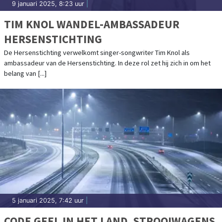
9 januari 2025, 8:23 uur
|
TIM KNOL WANDEL-AMBASSADEUR
HERSENSTICHTING
De Hersenstichting verwelkomt singer-songwriter Tim Knol als
ambassadeur van de Hersenstichting. In deze rol zet hij zich in om het
belang van [...]
5 januari 2025, 7:42 uur
|
CODE GEEL IN HET LAND, STROOIWAGENS