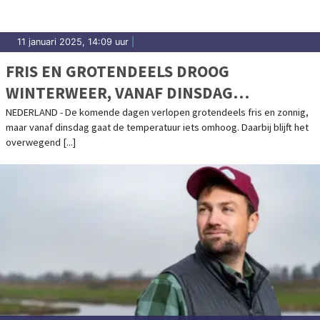
11 januari 2025, 14:09 uur
|
FRIS EN GROTENDEELS DROOG
WINTERWEER, VANAF DINSDAG
TEMPERATUREN IETS OMHOOG
NEDERLAND - De komende dagen verlopen grotendeels fris en zonnig,
maar vanaf dinsdag gaat de temperatuur iets omhoog. Daarbij blijft het
overwegend [...]