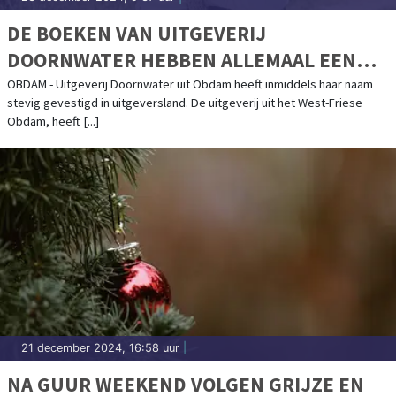
DE BOEKEN VAN UITGEVERIJ
DOORNWATER HEBBEN ALLEMAAL EEN
MAATSCHAPPELIJK THEMA
OBDAM - Uitgeverij Doornwater uit Obdam heeft inmiddels haar naam
stevig gevestigd in uitgeversland. De uitgeverij uit het West-Friese
Obdam, heeft [...]
21 december 2024, 16:58 uur
|
NA GUUR WEEKEND VOLGEN GRIJZE EN