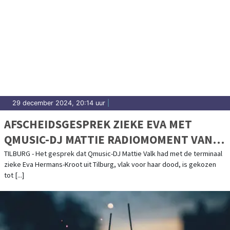
29 december 2024, 20:14 uur
|
AFSCHEIDSGESPREK ZIEKE EVA MET
QMUSIC-DJ MATTIE RADIOMOMENT VAN
2024
TILBURG - Het gesprek dat Qmusic-DJ Mattie Valk had met de terminaal
zieke Eva Hermans-Kroot uit Tilburg, vlak voor haar dood, is gekozen
tot [...]