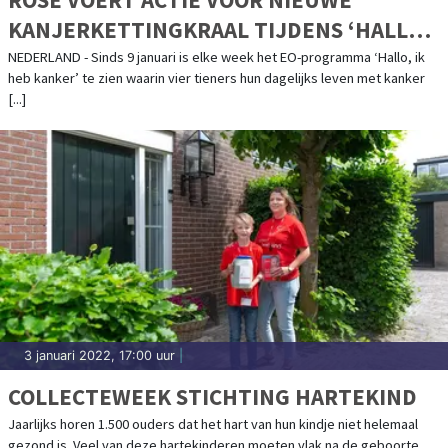
KANJERKETTINGKRAAL TIJDENS ‘HALLO,
IK HEB KANKER’
NEDERLAND - Sinds 9 januari is elke week het EO-programma ‘Hallo, ik
heb kanker’ te zien waarin vier tieners hun dagelijks leven met kanker
[...]
3 januari 2022, 17:00 uur
|
COLLECTEWEEK STICHTING HARTEKIND
Jaarlijks horen 1.500 ouders dat het hart van hun kindje niet helemaal
gezond is. Veel van deze hartekinderen moeten vlak na de geboorte