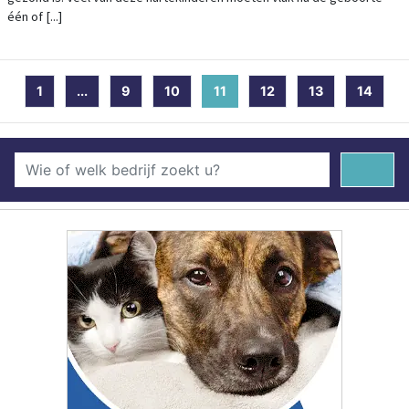
één of [...]
1
...
9
10
11
(current)
12
13
14