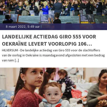
8 maart 2022, 5:49 uur
|
LANDELIJKE ACTIEDAG GIRO 555 VOOR
OEKRAÏNE LEVERT VOORLOPIG 106
MILJOEN EURO OP
HILVERSUM - De landelijke actiedag van Giro 555 voor de slachtoffers
van de oorlog in Oekraïne is maandagavond afgesloten met een bedrag
van ruim [...]