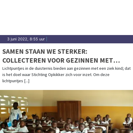
3 juni 2022, 8:55 uur
|
SAMEN STAAN WE STERKER:
COLLECTEREN VOOR GEZINNEN MET
ZIEKE KINDEREN IN NEDERLAND!
Lichtpuntjes in de duisternis bieden aan gezinnen met een ziek kind; dat
is het doel waar Stichting Opkikker zich voor inzet. Om deze
lichtpuntjes [...]