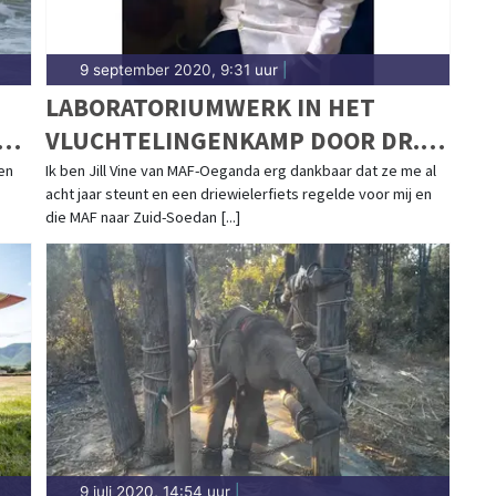
9 september 2020, 9:31 uur
|
LABORATORIUMWERK IN HET
DE
VLUCHTELINGENKAMP DOOR DR.
JACKSON IN ZIJN DRIEWIELERFIETS
en
Ik ben Jill Vine van MAF-Oeganda erg dankbaar dat ze me al
acht jaar steunt en een driewielerfiets regelde voor mij en
die MAF naar Zuid-Soedan [...]
9 juli 2020, 14:54 uur
|