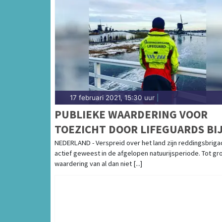
17 februari 2021, 15:30 uur
|
PUBLIEKE WAARDERING VOOR
TOEZICHT DOOR LIFEGUARDS BI
GEVAARLIJKE IJSCONDITIES
NEDERLAND - Verspreid over het land zijn reddingsbrig
actief geweest in de afgelopen natuurijsperiode. Tot gr
waardering van al dan niet [...]