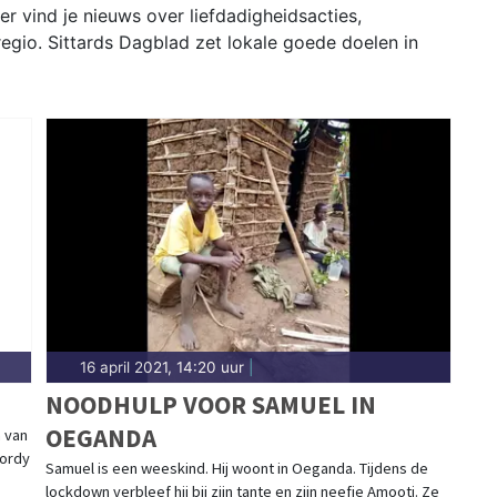
er vind je nieuws over liefdadigheidsacties,
 regio. Sittards Dagblad zet lokale goede doelen in
16 april 2021, 14:20 uur
|
NOODHULP VOOR SAMUEL IN
OEGANDA
 van
Jordy
Samuel is een weeskind. Hij woont in Oeganda. Tijdens de
lockdown verbleef hij bij zijn tante en zijn neefje Amooti. Ze