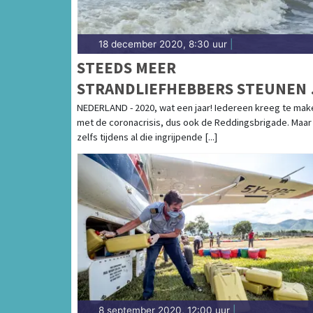
18 december 2020, 8:30 uur
|
STEEDS MEER
STRANDLIEFHEBBERS STEUNEN 
REDDINGSBRIGADE
NEDERLAND - 2020, wat een jaar! Iedereen kreeg te mak
met de coronacrisis, dus ook de Reddingsbrigade. Maar
zelfs tijdens al die ingrijpende [...]
8 september 2020, 12:00 uur
|