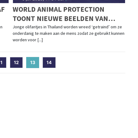
AF
WORLD ANIMAL PROTECTION
TOONT NIEUWE BEELDEN VAN
WREDE OLIFANTENTRAINING
en
Jonge olifantjes in Thailand worden wreed ‘getraind’ om ze
onderdanig te maken aan de mens zodat ze gebruikt kunnen
worden voor [...]
11
12
13
(current)
14