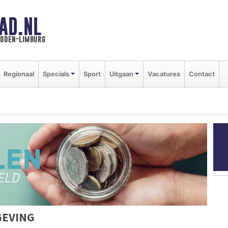
AD.NL
idden-limburg
Regionaal
Specials
Sport
Uitgaan
Vacatures
Contact
GEVING