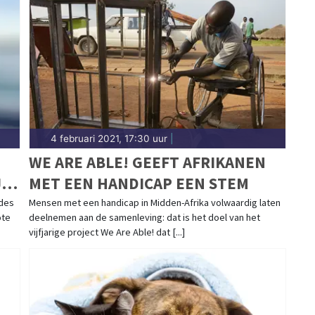
4 februari 2021, 17:30 uur
|
WE ARE ABLE! GEEFT AFRIKANEN
J
MET EEN HANDICAP EEN STEM
ades
Mensen met een handicap in Midden-Afrika volwaardig laten
ote
deelnemen aan de samenleving: dat is het doel van het
vijfjarige project We Are Able! dat [...]