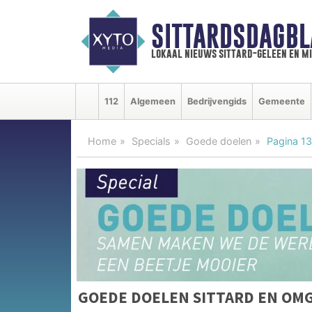
SITTARDSDAGBL
lokaal nieuws sittard-geleen en m
112
Algemeen
Bedrijvengids
Gemeente
Home
Specials
Goede doelen
Pagina 13
GOEDE DOELEN SITTARD EN OM