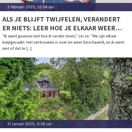
3 februari 2025, 12:04 uur
|
ALS JE BLIJFT TWIJFELEN, VERANDERT
ER NIETS: LEER HOE JE ELKAAR WEER
KUNT VERTROUWEN EN BEGRIJPEN
"Ik weet gewoon niet hoe ik verder moet," zei ze. "We zijn elkaar
kwijtgeraakt. Het vertrouwen is over en weer beschaamd, en ik weet
niet of dat te [...]
31 januari 2025, 9:38 uur
|