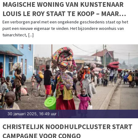
MAGISCHE WONING VAN KUNSTENAAR
LOUIS LE ROY STAAT TE KOOP – MAAR
VOOR HOE LANG?
Een verborgen parel met een ongekende geschiedenis staat op het
punt een nieuwe eigenaar te vinden. Het bijzondere woonhuis van
tuinarchitect, [...]
30 januari 2025, 16:49 uur
|
CHRISTELIJK NOODHULPCLUSTER START
CAMPAGNE VOOR CONGO