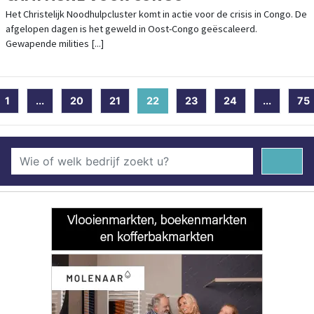
Het Christelijk Noodhulpcluster komt in actie voor de crisis in Congo. De
afgelopen dagen is het geweld in Oost-Congo geëscaleerd.
Gewapende milities [...]
1
...
20
21
22
(current)
23
24
...
75