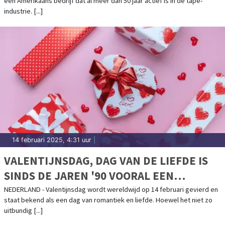
een Amerikaans bedrijf dat al meer dan 50 jaar actief is in de tape-
industrie. [...]
14 februari 2025, 4:31 uur
|
VALENTIJNSDAG, DAG VAN DE LIEFDE IS
SINDS DE JAREN '90 VOORAL EEN
COMMERCIEEL SUCCES
NEDERLAND - Valentijnsdag wordt wereldwijd op 14 februari gevierd en
staat bekend als een dag van romantiek en liefde. Hoewel het niet zo
uitbundig [...]