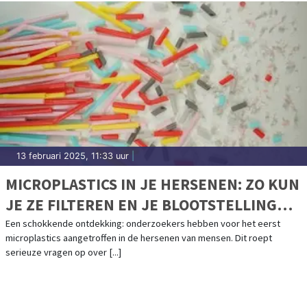
13 februari 2025, 11:33 uur
|
MICROPLASTICS IN JE HERSENEN: ZO KUN
JE ZE FILTEREN EN JE BLOOTSTELLING
VERMINDEREN
Een schokkende ontdekking: onderzoekers hebben voor het eerst
microplastics aangetroffen in de hersenen van mensen. Dit roept
serieuze vragen op over [...]