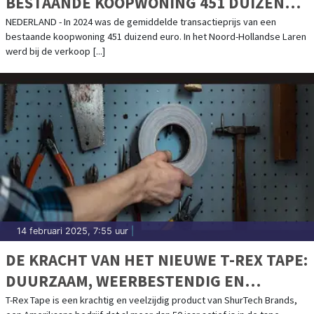
BESTAANDE KOOPWONING 451 DUIZEND
EURO IN 2024
NEDERLAND - In 2024 was de gemiddelde transactieprijs van een
bestaande koopwoning 451 duizend euro. In het Noord-Hollandse Laren
werd bij de verkoop [...]
14 februari 2025, 7:55 uur
|
DE KRACHT VAN HET NIEUWE T-REX TAPE:
DUURZAAM, WEERBESTENDIG EN
ONVERSLAANBAAR
T-Rex Tape is een krachtig en veelzijdig product van ShurTech Brands,