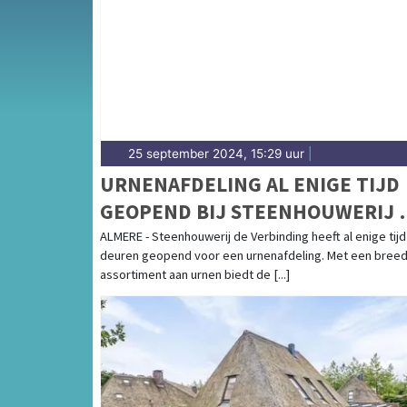
25 september 2024, 15:29 uur
|
URNENAFDELING AL ENIGE TIJD
GEOPEND BIJ STEENHOUWERIJ 
VERBINDING
ALMERE - Steenhouwerij de Verbinding heeft al enige tijd
deuren geopend voor een urnenafdeling. Met een bree
assortiment aan urnen biedt de [...]