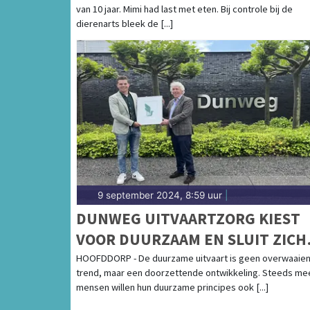
van 10 jaar. Mimi had last met eten. Bij controle bij de
dierenarts bleek de [...]
9 september 2024, 8:59 uur
|
DUNWEG UITVAARTZORG KIEST
VOOR DUURZAAM EN SLUIT ZICH
AAN BIJ GREENLEAVE
HOOFDDORP - De duurzame uitvaart is geen overwaaie
trend, maar een doorzettende ontwikkeling. Steeds me
mensen willen hun duurzame principes ook [...]