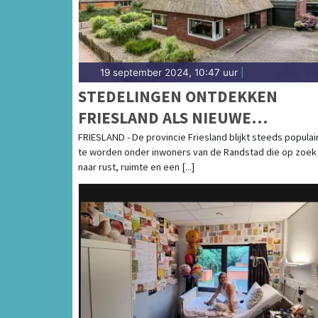
19 september 2024, 10:47 uur
|
STEDELINGEN ONTDEKKEN
FRIESLAND ALS NIEUWE
WOONPLEK
FRIESLAND - De provincie Friesland blijkt steeds populai
te worden onder inwoners van de Randstad die op zoek 
naar rust, ruimte en een [...]