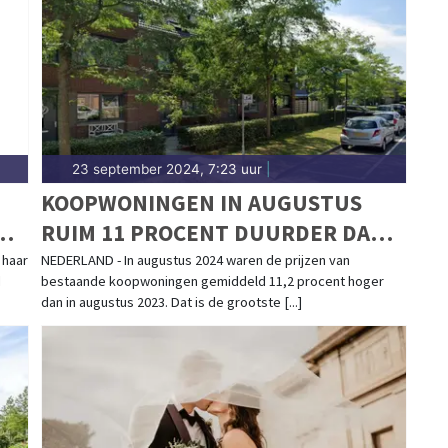
23 september 2024, 7:23 uur
|
KOOPWONINGEN IN AUGUSTUS
DE
RUIM 11 PROCENT DUURDER DAN
JAAR EERDER
 haar
NEDERLAND - In augustus 2024 waren de prijzen van
d
bestaande koopwoningen gemiddeld 11,2 procent hoger
dan in augustus 2023. Dat is de grootste [...]