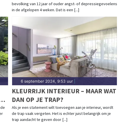
bevolking van 12 jaar of ouder angst- of depressiegevoelens
in de afgelopen 4 weken. Dat is een [...]
6 september 2024, 9:53 uur
|
KLEURRIJK INTERIEUR – MAAR WAT
DAN OP JE TRAP?
nde
Als je een statement wilt toevoegen aan je interieur, wordt
er
de trap vaak vergeten. Het is echter juist belangrijk om je
trap aandacht te geven door [...]