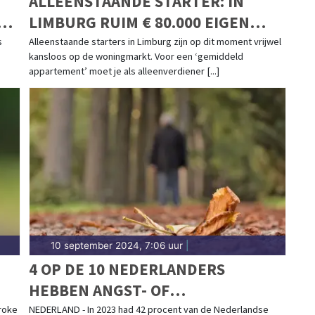
ALLEENSTAANDE STARTER: IN
LIMBURG RUIM € 80.000 EIGEN
GELD NODIG VOOR EEN
s
Alleenstaande starters in Limburg zijn op dit moment vrijwel
kansloos op de woningmarkt. Voor een ‘gemiddeld
APPARTEMENT
appartement’ moet je als alleenverdiener [...]
10 september 2024, 7:06 uur
|
4 OP DE 10 NEDERLANDERS
HEBBEN ANGST- OF
DEPRESSIEGEVOELENS
broke
NEDERLAND - In 2023 had 42 procent van de Nederlandse