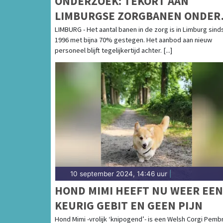
ONDERZOEK: TEKORT AAN
LIMBURGSE ZORGBANEN ONDER
LANDELIJK GEMIDDELDE
LIMBURG - Het aantal banen in de zorg is in Limburg sind
1996 met bijna 70% gestegen. Het aanbod aan nieuw
personeel blijft tegelijkertijd achter. [...]
10 september 2024, 14:46 uur
|
HOND MIMI HEEFT NU WEER EEN
KEURIG GEBIT EN GEEN PIJN
Hond Mimi -vrolijk ‘knipogend’- is een Welsh Corgi Pem