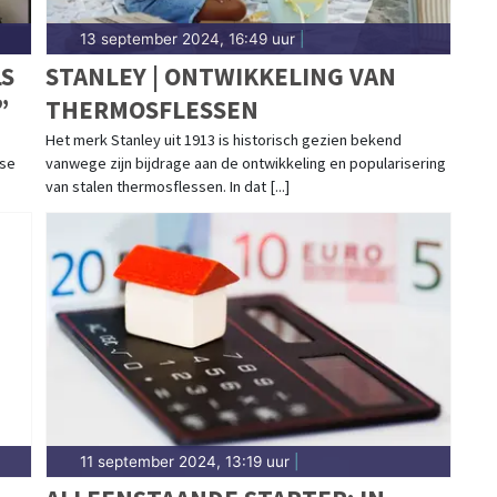
13 september 2024, 16:49 uur
|
LS
STANLEY | ONTWIKKELING VAN
”
THERMOSFLESSEN
Het merk Stanley uit 1913 is historisch gezien bekend
ose
vanwege zijn bijdrage aan de ontwikkeling en popularisering
van stalen thermosflessen. In dat [...]
11 september 2024, 13:19 uur
|