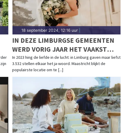
18 september 2024, 12:16 uur
|
IN DEZE LIMBURGSE GEMEENTEN
WERD VORIG JAAR HET VAAKST
GETROUWD
rder
In 2023 hing de liefde in de lucht: in Limburg gaven maar liefst
zijn
3.532 stellen elkaar het ja-woord. Maastricht blijkt de
populairste locatie om te [...]