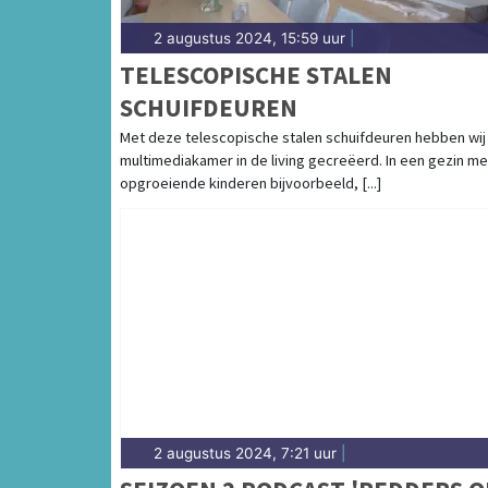
2 augustus 2024, 15:59 uur
|
TELESCOPISCHE STALEN
SCHUIFDEUREN
Met deze telescopische stalen schuifdeuren hebben wij
multimediakamer in de living gecreëerd. In een gezin me
opgroeiende kinderen bijvoorbeeld, [...]
2 augustus 2024, 7:21 uur
|