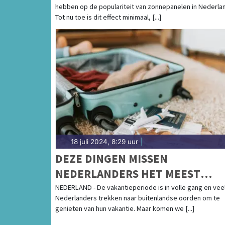
hebben op de populariteit van zonnepanelen in Nederla
NEDERLAND
Tot nu toe is dit effect minimaal, [...]
18 juli 2024, 8:29 uur
|
DEZE DINGEN MISSEN
NEDERLANDERS HET MEEST
TIJDENS HUN VAKANTIE
NEDERLAND - De vakantieperiode is in volle gang en vee
Nederlanders trekken naar buitenlandse oorden om te
genieten van hun vakantie. Maar komen we [...]