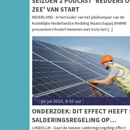
SEIZOEN 2 PODCAST 'REDDERS O
ZEE' VAN START
NEDERLAND - In het kader van het jubileumjaar van de
Koninklijke Nederlandse Redding Maatschappij (KNRM)
presenteert Roelof Hemmen met trots het [...]
24 juli 2024, 8:30 uur
|
ONDERZOEK: DIT EFFECT HEEFT
SALDERINGSREGELING OP
ZONNEPANELEN-INSTALLATIE IN
LANDELIJK - Gaat de nieuwe salderingsregeling effect