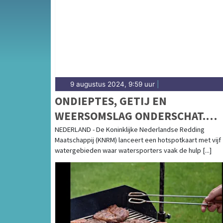
9 augustus 2024, 9:59 uur
|
ONDIEPTES, GETIJ EN
WEERSOMSLAG ONDERSCHAT.
HOTSPOTKAART KNRM: OP DEZE
NEDERLAND - De Koninklijke Nederlandse Redding
Maatschappij (KNRM) lanceert een hotspotkaart met vijf
PLEKKEN RAKEN WATERSPORTE
watergebieden waar watersporters vaak de hulp [...]
IN PROBLEMEN.