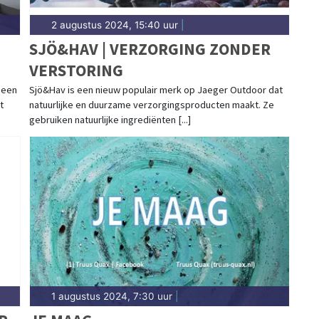
2 augustus 2024, 15:40 uur
|
SJÖ&HAV | VERZORGING ZONDER
VERSTORING
 een
Sjö&Hav is een nieuw populair merk op Jaeger Outdoor dat
t
natuurlijke en duurzame verzorgingsproducten maakt. Ze
gebruiken natuurlijke ingrediënten [...]
1 augustus 2024, 7:30 uur
|