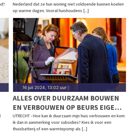
nd?
Nederland dat ze hun woning niet voldoende kunnen koelen
op warme dagen. Vooral huishoudens [...]
16 juli 2024, 13:02 uur
|
ALLES OVER DUURZAAM BOUWEN
EN VERBOUWEN OP BEURS EIGEN
HUIS
l
UTRECHT - Hoe kan ik duurzaam mijn huis verbouwen en kom
ik dan in aanmerking voor subsidies? Kies ik voor een
thuisbatterij of een warmtepomp als [...]