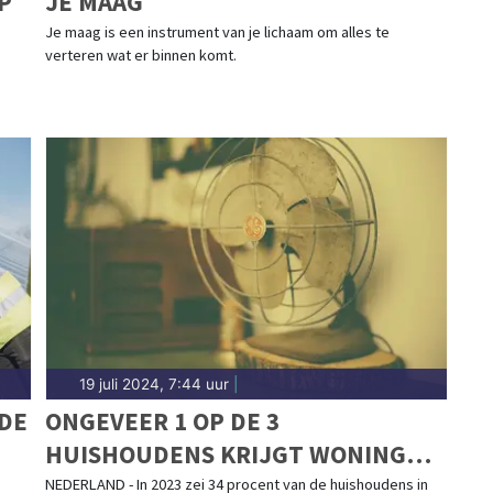
P
JE MAAG
Je maag is een instrument van je lichaam om alles te
verteren wat er binnen komt.
19 juli 2024, 7:44 uur
|
 DE
ONGEVEER 1 OP DE 3
HUISHOUDENS KRIJGT WONING
NIET KOEL OP WARME DAGEN
NEDERLAND - In 2023 zei 34 procent van de huishoudens in