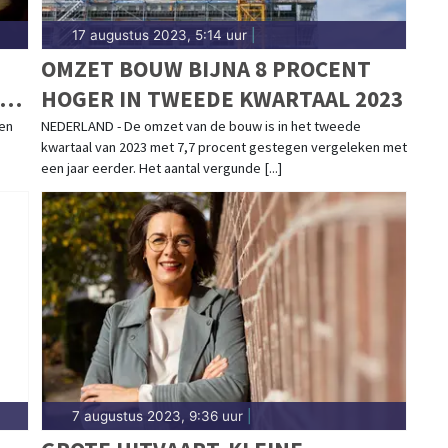
17 augustus 2023, 5:14 uur
|
OMZET BOUW BIJNA 8 PROCENT
S
HOGER IN TWEEDE KWARTAAL 2023
S
een
NEDERLAND - De omzet van de bouw is in het tweede
kwartaal van 2023 met 7,7 procent gestegen vergeleken met
een jaar eerder. Het aantal vergunde [...]
7 augustus 2023, 9:36 uur
|