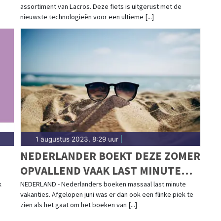
assortiment van Lacros. Deze fiets is uitgerust met de
nieuwste technologieën voor een ultieme [...]
1 augustus 2023, 8:29 uur
|
NEDERLANDER BOEKT DEZE ZOMER
OPVALLEND VAAK LAST MINUTE
VAKANTIE
k
NEDERLAND - Nederlanders boeken massaal last minute
vakanties. Afgelopen juni was er dan ook een flinke piek te
zien als het gaat om het boeken van [...]