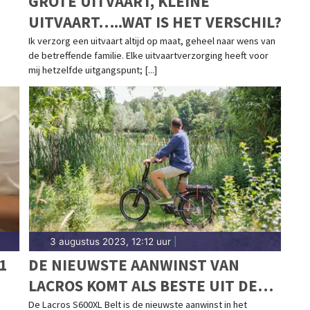
GROTE UITVAART, KLEINE
UITVAART…..WAT IS HET VERSCHIL?
Ik verzorg een uitvaart altijd op maat, geheel naar wens van
de betreffende familie. Elke uitvaartverzorging heeft voor
mij hetzelfde uitgangspunt; [...]
3 augustus 2023, 12:12 uur
|
1
DE NIEUWSTE AANWINST VAN
LACROS KOMT ALS BESTE UIT DE
TEST!
De Lacros S600XL Belt is de nieuwste aanwinst in het