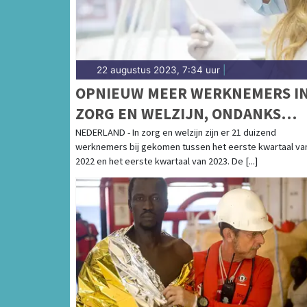
22 augustus 2023, 7:34 uur
|
OPNIEUW MEER WERKNEMERS I
ZORG EN WELZIJN, ONDANKS
GROTERE UITSTROOM
NEDERLAND - In zorg en welzijn zijn er 21 duizend
werknemers bij gekomen tussen het eerste kwartaal va
2022 en het eerste kwartaal van 2023. De [...]