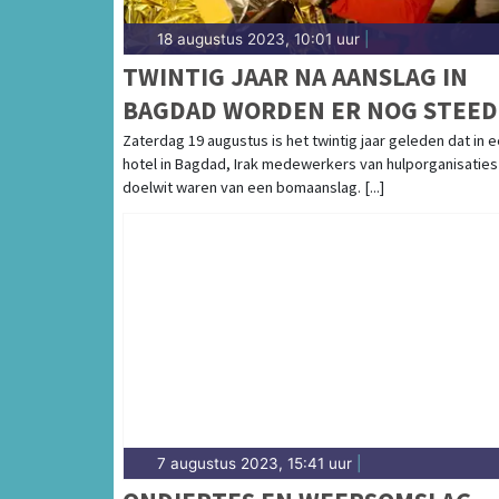
18 augustus 2023, 10:01 uur
|
TWINTIG JAAR NA AANSLAG IN
BAGDAD WORDEN ER NOG STEED
AANSLAGEN OP HULPVERLENER
Zaterdag 19 augustus is het twintig jaar geleden dat in 
hotel in Bagdad, Irak medewerkers van hulporganisaties
GEPLEEGD
doelwit waren van een bomaanslag. [...]
7 augustus 2023, 15:41 uur
|