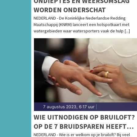
ONDIEPTES EN WEERSOMSLAG
WORDEN ONDERSCHAT
NEDERLAND - De Koninklijke Nederlandse Redding
Maatschappij (KNRM) lanceert een hotspotkaart met
watergebieden waar watersporters vaak de hulp [...]
7 augustus 2023, 6:17 uur
|
WIE UITNODIGEN OP BRUILOFT? 
OP DE 7 BRUIDSPAREN HEEFT
ACHTERAF SPIJT
NEDERLAND - Wie is er welkom op je bruiloft? Bij veel