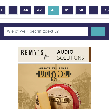
1
...
46
47
48
(current)
49
50
...
75