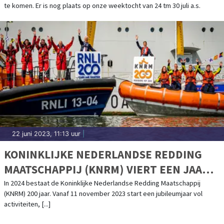
te komen. Er is nog plaats op onze weektocht van 24 tm 30 juli a.s.
22 juni 2023, 11:13 uur
|
KONINKLIJKE NEDERLANDSE REDDING
MAATSCHAPPIJ (KNRM) VIERT EEN JAAR
LANG 200-JARIG BESTAAN
In 2024 bestaat de Koninklijke Nederlandse Redding Maatschappij
(KNRM) 200 jaar. Vanaf 11 november 2023 start een jubileumjaar vol
activiteiten, [...]