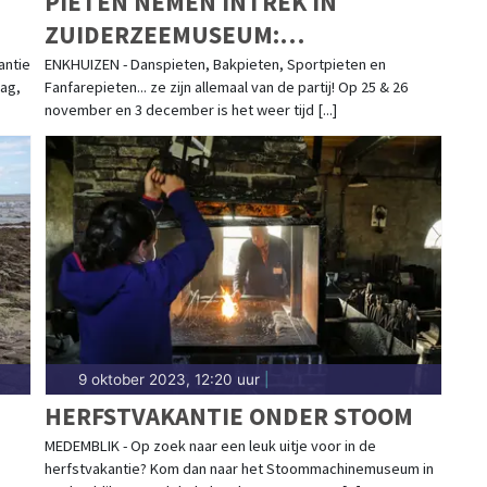
PIETEN NEMEN INTREK IN
ZUIDERZEEMUSEUM:
BUITENMUSEUM OMGEDOOPT TOT
antie
ENKHUIZEN - Danspieten, Bakpieten, Sportpieten en
ag,
Fanfarepieten... ze zijn allemaal van de partij! Op 25 & 26
PIETENDORP
november en 3 december is het weer tijd [...]
9 oktober 2023, 12:20 uur
|
HERFSTVAKANTIE ONDER STOOM
MEDEMBLIK - Op zoek naar een leuk uitje voor in de
herfstvakantie? Kom dan naar het Stoommachinemuseum in