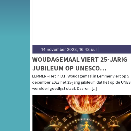
complete uitgaansaanbod op sittardsdagblad
14 november 2023, 16:43 uur
|
WOUDAGEMAAL VIERT 25-JARIG
JUBILEUM OP UNESCO
WERELDERFGOEDLIJST
LEMMER - Het Ir. D.F. Woudagemaal in Lemmer viert op 5
december 2023 het 25-jarig jubileum dat het op de UNE
werelderfgoedlijst staat. Daarom [...]