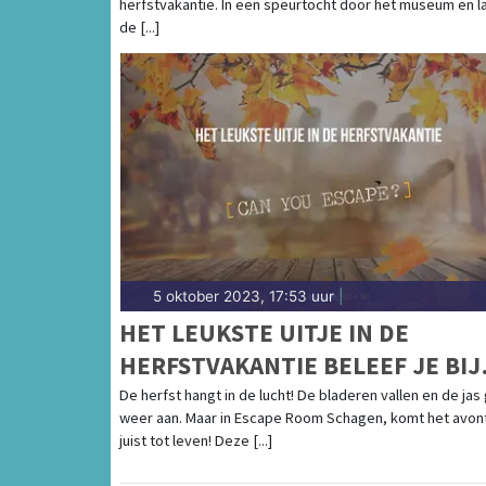
herfstvakantie. In een speurtocht door het museum en l
de [...]
5 oktober 2023, 17:53 uur
|
HET LEUKSTE UITJE IN DE
HERFSTVAKANTIE BELEEF JE BIJ
ESCAPE ROOM SCHAGEN!
De herfst hangt in de lucht! De bladeren vallen en de jas
weer aan. Maar in Escape Room Schagen, komt het avon
juist tot leven! Deze [...]