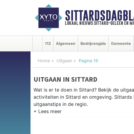
SITTARDSDAGBL
lokaal nieuws sittard-geleen en m
112
Algemeen
Bedrijvengids
Gemeente
Home
Uitgaan
Pagina 16
UITGAAN IN SITTARD
Wat is er te doen in Sittard? Bekijk de uit
activiteiten in Sittard en omgeving. Sittar
uitgaanstips in de regio.
EVENEMENTEN SITTARD
Van markten en culturele evenementen tot mu