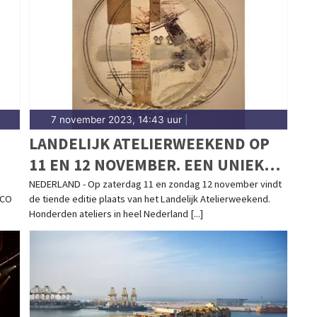
.nl.
7 november 2023, 14:43 uur
|
LANDELIJK ATELIERWEEKEND OP
11 EN 12 NOVEMBER. EEN UNIEKE
KIJK IN HONDERDEN ATELIERS
NEDERLAND - Op zaterdag 11 en zondag 12 november vindt
SCO
de tiende editie plaats van het Landelijk Atelierweekend.
DOOR HET HELE LAND
Honderden ateliers in heel Nederland [...]