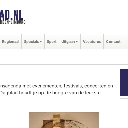
AD.NL
idden-limburg
Regionaal
Specials
Sport
Uitgaan
Vacatures
Contact
gaansagenda met evenementen, festivals, concerten en
ds Dagblad houdt je op de hoogte van de leukste
ziekfestivals en culinaire events - ontdek het