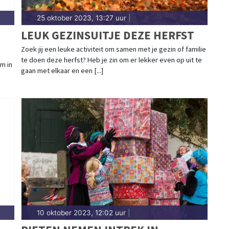
25 oktober 2023, 13:27 uur
|
LEUK GEZINSUITJE DEZE HERFST
Zoek jij een leuke activiteit om samen met je gezin of familie
te doen deze herfst? Heb je zin om er lekker even op uit te
m in
gaan met elkaar en een [...]
10 oktober 2023, 12:02 uur
|