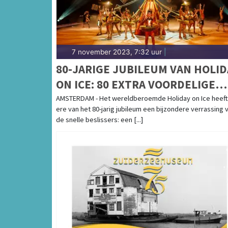
7 november 2023, 7:32 uur
|
80-JARIGE JUBILEUM VAN HOLID
ON ICE: 80 EXTRA VOORDELIGE
JUBILEUM FAMILIETICKETS PER
AMSTERDAM - Het wereldberoemde Holiday on Ice heeft
ere van het 80-jarig jubileum een bijzondere verrassing 
SHOW BESCHIKBAAR
de snelle beslissers: een [...]