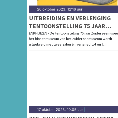
26 oktober 2023, 12:16 uur
|
UITBREIDING EN VERLENGING
TENTOONSTELLING 75 JAAR
ZUIDERZEEMUSEUM
ENKHUIZEN - De tentoonstelling 75 jaar Zuiderzeemuseu
het binnenmuseum van het Zuiderzeemuseum wordt
uitgebreid met twee zalen én verlengd tot en [...]
17 oktober 2023, 10:05 uur
|