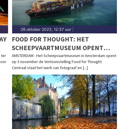
26 oktober 2023, 12:37 uur
|
AY
FOOD FOR THOUGHT: HET
SCHEEPVAARTMUSEUM OPENT
TENTOONSTELLING OVER DE
 ter
AMSTERDAM - Het Scheepvaartmuseum in Amsterdam opent
voor
op 3 november de tentoonstelling Food for Thought.
VERBORGEN WERELD ACHTER ONS
Centraal staat het werk van fotograaf en [...]
VOEDSEL