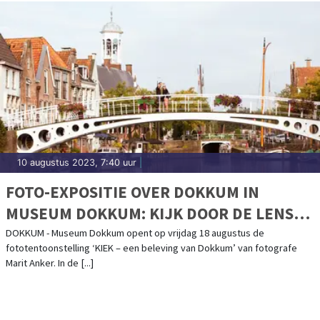
10 augustus 2023, 7:40 uur
|
FOTO-EXPOSITIE OVER DOKKUM IN
MUSEUM DOKKUM: KIJK DOOR DE LENS
VAN FOTOGRAFE MARIT ANKER
DOKKUM - Museum Dokkum opent op vrijdag 18 augustus de
fototentoonstelling ‘KIEK – een beleving van Dokkum’ van fotografe
Marit Anker. In de [...]