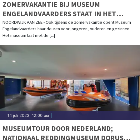
ZOMERVAKANTIE BIJ MUSEUM
ENGELANDVAARDERS STAAT IN HET
TEKEN VAN DE VRAAG: ‘WAT ZOU JIJ
NOORDWIJK AAN ZEE - Ook tijdens de zomervakantie opent Museum
Engelandvaarders haar deuren voor jongeren, ouderen en gezinnen.
DOEN?’
Het museum laat met de [...]
14 juli 2023, 12:00 uur
|
MUSEUMTOUR DOOR NEDERLAND;
NATIONAAL REDDINGMUSEUM DORUS