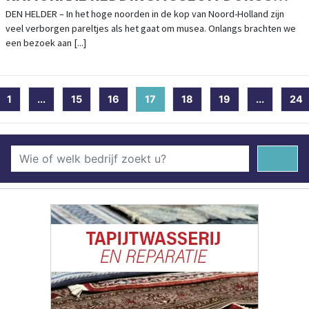
RIJKERS
DEN HELDER – In het hoge noorden in de kop van Noord-Holland zijn
veel verborgen pareltjes als het gaat om musea. Onlangs brachten we
een bezoek aan [...]
1
...
15
16
17
(current)
18
19
...
24