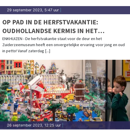
29 september 2023, 5:47 uur
|
OP PAD IN DE HERFSTVAKANTIE:
OUDHOLLANDSE KERMIS IN HET
ZUIDERZEEMUSEUM
ENKHUIZEN - De herfstvakantie staat voor de deur en het
Zuiderzeemuseum heeft een onvergetelijke ervaring voor jong en oud
in petto! Vanaf zaterdag [...]
26 september 2023, 12:25 uur
|