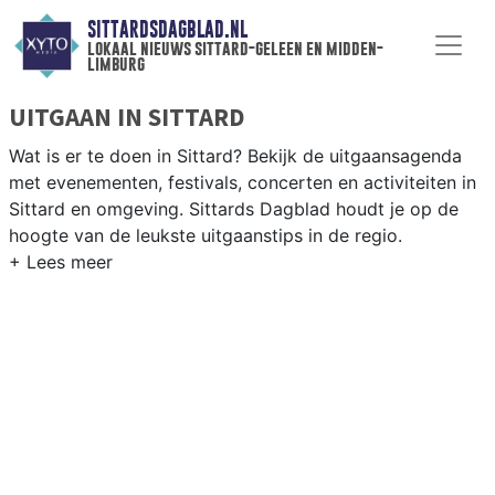
SITTARDSDAGBLAD.NL
lokaal nieuws sittard-geleen en midden-
limburg
UITGAAN IN SITTARD
Wat is er te doen in Sittard? Bekijk de uitgaansagenda
met evenementen, festivals, concerten en activiteiten in
Sittard en omgeving. Sittards Dagblad houdt je op de
hoogte van de leukste uitgaanstips in de regio.
EVENEMENTEN SITTARD
Van markten en culturele evenementen tot
muziekfestivals en culinaire events - ontdek het
complete uitgaansaanbod op sittardsdagblad.nl.