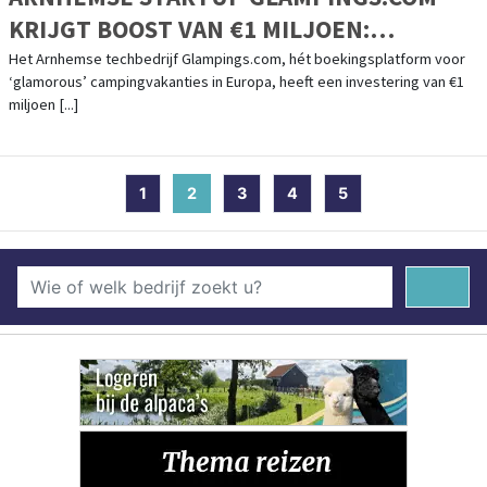
KRIJGT BOOST VAN €1 MILJOEN:
FOUNDERS VAN O.A. KNAB / ALBELLI
Het Arnhemse techbedrijf Glampings.com, hét boekingsplatform voor
‘glamorous’ campingvakanties in Europa, heeft een investering van €1
INVESTEREN IN SNELGROEIEND
miljoen [...]
BOEKINGSPLATFORM
1
2
(current)
3
4
5