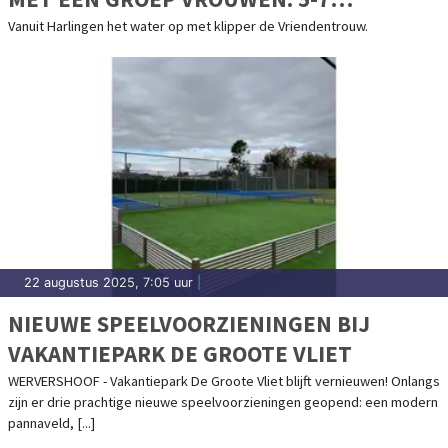
SEPTEMBER 2025
Vanuit Harlingen het water op met klipper de Vriendentrouw.
22 augustus 2025, 7:05 uur
|
NIEUWE SPEELVOORZIENINGEN BIJ
VAKANTIEPARK DE GROOTE VLIET
WERVERSHOOF - Vakantiepark De Groote Vliet blijft vernieuwen! Onlangs
zijn er drie prachtige nieuwe speelvoorzieningen geopend: een modern
pannaveld, [...]