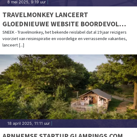
8 mei 2025, 9:19 uur
|
TRAVELMONKEY LANCEERT
GLOEDNIEUWE WEBSITE BOORDEVOL
VAKANTIEDEALS
SNEEK - Travelmonkey, het bekende reislabel dat al 19 jaar reizigers
voorziet van reisinspiratie en voordelige en verrassende vakanties,
lanceert [...]
18 april 2025, 11:11 uur
|
ARNHEMSE STARTUP GLAMPINGS.COM