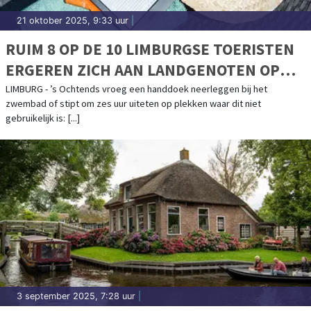
21 oktober 2025, 9:33 uur
|
RUIM 8 OP DE 10 LIMBURGSE TOERISTEN
ERGEREN ZICH AAN LANDGENOTEN OP
VAKANTIE
LIMBURG - ’s Ochtends vroeg een handdoek neerleggen bij het
zwembad of stipt om zes uur uiteten op plekken waar dit niet
gebruikelijk is: [...]
3 september 2025, 7:28 uur
|