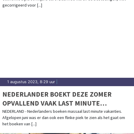
gecorrigeerd voor [...]
1 augustus 2023, 8:29 uur
|
NEDERLANDER BOEKT DEZE ZOMER
OPVALLEND VAAK LAST MINUTE
VAKANTIE
NEDERLAND - Nederlanders boeken massaal last minute vakanties.
Afgelopen juni was er dan ook een flinke piek te zien als het gaat om
het boeken van [...]