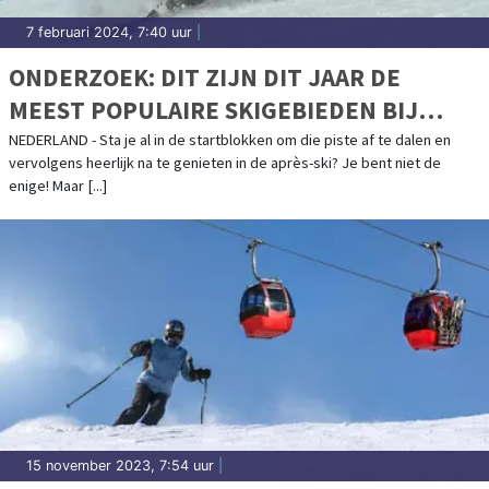
7 februari 2024, 7:40 uur
|
ONDERZOEK: DIT ZIJN DIT JAAR DE
MEEST POPULAIRE SKIGEBIEDEN BIJ
NEDERLANDERS
NEDERLAND - Sta je al in de startblokken om die piste af te dalen en
vervolgens heerlijk na te genieten in de après-ski? Je bent niet de
enige! Maar [...]
15 november 2023, 7:54 uur
|