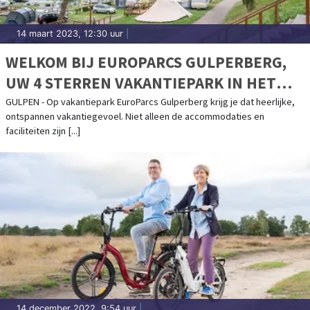
14 maart 2023, 12:30 uur
|
WELKOM BIJ EUROPARCS GULPERBERG,
UW 4 STERREN VAKANTIEPARK IN HET
LIMBURGSE HEUVELLAND
GULPEN - Op vakantiepark EuroParcs Gulperberg krijg je dat heerlijke,
ontspannen vakantiegevoel. Niet alleen de accommodaties en
faciliteiten zijn [...]
14 december 2022, 9:54 uur
|