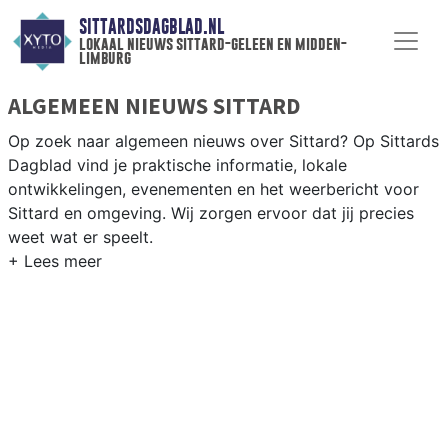
SITTARDSDAGBLAD.NL
lokaal nieuws sittard-geleen en midden-
limburg
ALGEMEEN NIEUWS SITTARD
Op zoek naar algemeen nieuws over Sittard? Op Sittards
Dagblad vind je praktische informatie, lokale
ontwikkelingen, evenementen en het weerbericht voor
Sittard en omgeving. Wij zorgen ervoor dat jij precies
weet wat er speelt.
PRAKTISCHE INFORMATIE SITTARD
Van werkzaamheden op de A2 en de Chemelot-campus
tot evenementen als Carnaval en het weersbericht voor
Midden-Limburg rondom Sittard-Geleen.