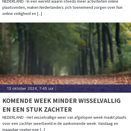
TIJDENS ONLINE ACTIVITEITEN
NEDERLAND - In een wereld waarin steeds meer activiteiten online
plaatsvinden, maken Nederlanders zich toenemend zorgen over hun
online veiligheid en [...]
13 oktober 2024, 7:45 uur
|
KOMENDE WEEK MINDER WISSELVALLIG
EN EEN STUK ZACHTER
NEDERLAND - Het wisselvallige weer van afgelopen week maakt plaats
voor een zachter weerbeeld in de aankomende week. Vandaag en
maandag voelen nog [...]