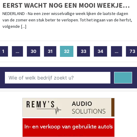
EERST WACHT NOG EEN MOOI WEEKJE
NAZOMER
NEDERLAND - Na een zeer wisselvallige week lijken de laatste dagen
van de zomer een stuk beter te verlopen. Tot het ingaan van de herfst,
volgende [...]
1
...
30
31
32
(current)
33
34
...
73