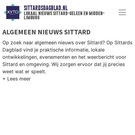
SITTARDSDAGBLAD.NL
lokaal nieuws sittard-geleen en midden-
limburg
ALGEMEEN NIEUWS SITTARD
Op zoek naar algemeen nieuws over Sittard? Op Sittards
Dagblad vind je praktische informatie, lokale
ontwikkelingen, evenementen en het weerbericht voor
Sittard en omgeving. Wij zorgen ervoor dat jij precies
weet wat er speelt.
PRAKTISCHE INFORMATIE SITTARD
Van werkzaamheden op de A2 en de Chemelot-campus
tot evenementen als Carnaval en het weersbericht voor
Midden-Limburg rondom Sittard-Geleen.