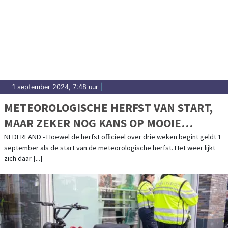
1 september 2024, 7:48 uur
|
METEOROLOGISCHE HERFST VAN START,
MAAR ZEKER NOG KANS OP MOOIE
NAZOMER
NEDERLAND - Hoewel de herfst officieel over drie weken begint geldt 1
september als de start van de meteorologische herfst. Het weer lijkt
zich daar [...]