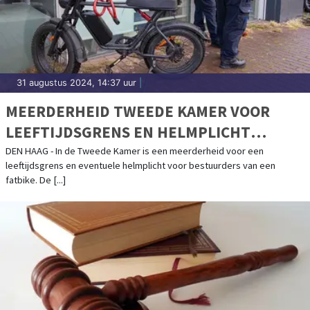
31 augustus 2024, 14:37 uur
|
MEERDERHEID TWEEDE KAMER VOOR
LEEFTIJDSGRENS EN HELMPLICHT
FATBIKES
DEN HAAG - In de Tweede Kamer is een meerderheid voor een
leeftijdsgrens en eventuele helmplicht voor bestuurders van een
fatbike. De [...]