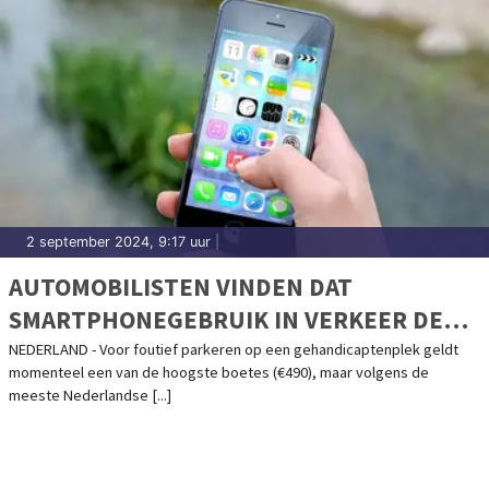
2 september 2024, 9:17 uur
|
AUTOMOBILISTEN VINDEN DAT
SMARTPHONEGEBRUIK IN VERKEER DE
HOOGSTE VERKEERSBOETE VERDIENT
NEDERLAND - Voor foutief parkeren op een gehandicaptenplek geldt
momenteel een van de hoogste boetes (€490), maar volgens de
meeste Nederlandse [...]