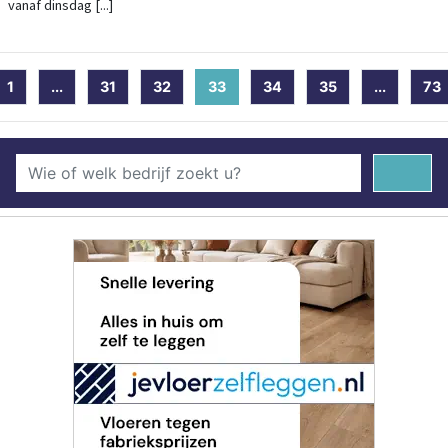
vanaf dinsdag [...]
1
...
31
32
33
(current)
34
35
...
73