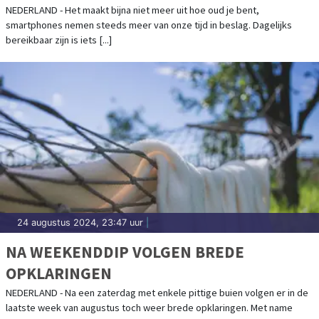
ALTIJD BEREIKBAAR ZIJN
NEDERLAND - Het maakt bijna niet meer uit hoe oud je bent,
smartphones nemen steeds meer van onze tijd in beslag. Dagelijks
bereikbaar zijn is iets [...]
24 augustus 2024, 23:47 uur
|
NA WEEKENDDIP VOLGEN BREDE
OPKLARINGEN
NEDERLAND - Na een zaterdag met enkele pittige buien volgen er in de
laatste week van augustus toch weer brede opklaringen. Met name