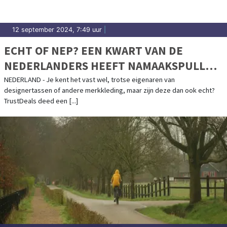
12 september 2024, 7:49 uur
|
ECHT OF NEP? EEN KWART VAN DE
NEDERLANDERS HEEFT NAMAAKSPULLEN
IN DE KAST HANGEN
NEDERLAND - Je kent het vast wel, trotse eigenaren van
designertassen of andere merkkleding, maar zijn deze dan ook echt?
TrustDeals deed een [...]