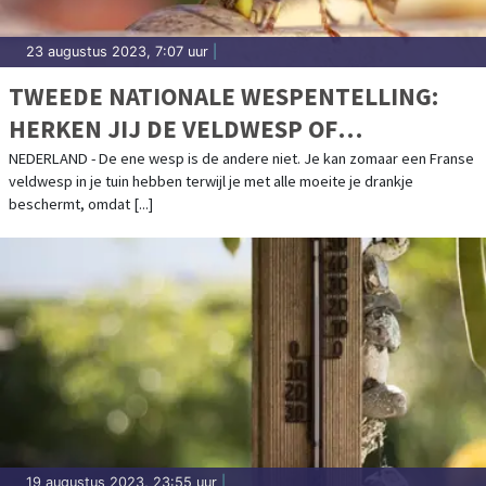
23 augustus 2023, 7:07 uur
|
TWEEDE NATIONALE WESPENTELLING:
HERKEN JIJ DE VELDWESP OF
STADSREUS?
NEDERLAND - De ene wesp is de andere niet. Je kan zomaar een Franse
veldwesp in je tuin hebben terwijl je met alle moeite je drankje
beschermt, omdat [...]
19 augustus 2023, 23:55 uur
|