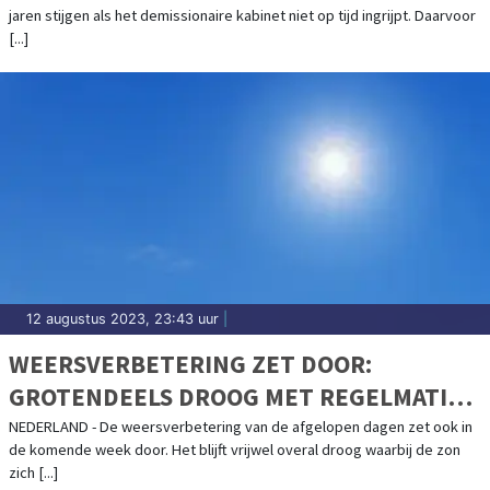
jaren stijgen als het demissionaire kabinet niet op tijd ingrijpt. Daarvoor
[...]
12 augustus 2023, 23:43 uur
|
WEERSVERBETERING ZET DOOR:
GROTENDEELS DROOG MET REGELMATIG
ZON
NEDERLAND - De weersverbetering van de afgelopen dagen zet ook in
de komende week door. Het blijft vrijwel overal droog waarbij de zon
zich [...]