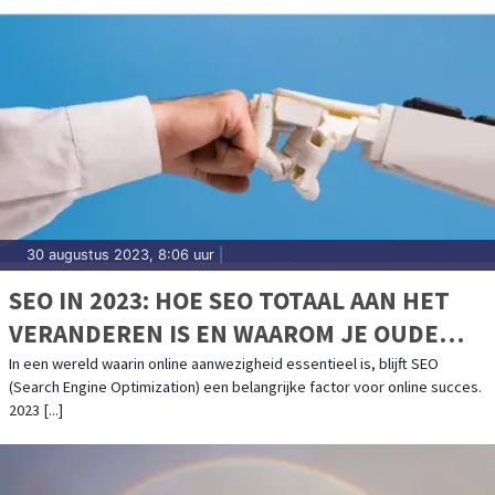
30 augustus 2023, 8:06 uur
|
SEO IN 2023: HOE SEO TOTAAL AAN HET
VERANDEREN IS EN WAAROM JE OUDE
STRATEGIE NIET MEER WERKT
In een wereld waarin online aanwezigheid essentieel is, blijft SEO
(Search Engine Optimization) een belangrijke factor voor online succes.
2023 [...]