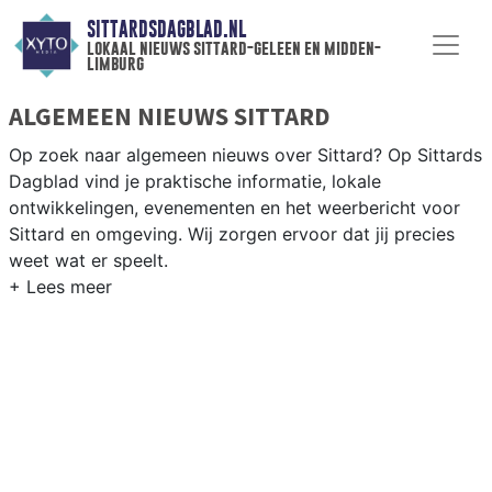
SITTARDSDAGBLAD.NL
lokaal nieuws sittard-geleen en midden-
limburg
ALGEMEEN NIEUWS SITTARD
Op zoek naar algemeen nieuws over Sittard? Op Sittards
Dagblad vind je praktische informatie, lokale
ontwikkelingen, evenementen en het weerbericht voor
Sittard en omgeving. Wij zorgen ervoor dat jij precies
weet wat er speelt.
PRAKTISCHE INFORMATIE SITTARD
Van werkzaamheden op de A2 en de Chemelot-campus
tot evenementen als Carnaval en het weersbericht voor
Midden-Limburg rondom Sittard-Geleen.