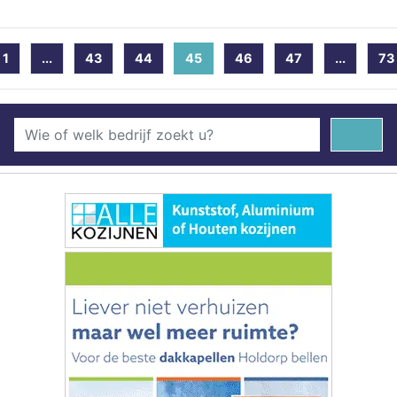
1
...
43
44
45
(current)
46
47
...
73