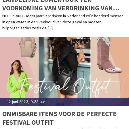
VOORKOMING VAN VERDRINKING VAN
START
NEDERLAND - Ieder jaar verdrinken in Nederland zo’n honderd mensen
in open water. In een veelvoud van deze gevallen moeten
hulporganisaties zoals de [...]
12 juni 2023, 9:38 uur
|
ONMISBARE ITEMS VOOR DE PERFECTE
FESTIVAL OUTFIT