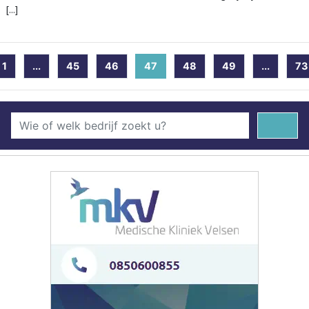
[...]
1
...
45
46
47
(current)
48
49
...
73