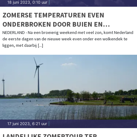
18 juni 2023, 0:10 uur
|
ZOMERSE TEMPERATUREN EVEN
ONDERBROKEN DOOR BUIEN EN
MOGELIJK ONWEER. LATER IN DE WEEK
NEDERLAND - Na een broeierig weekend met veel zon, komt Nederland
de eerste dagen van de nieuwe week even onder een wolkendek te
WEER ZONNIG
liggen, met daarbij [...]
17 juni 2023, 6:21 uur
|
LANDELIJKE ZOMERTOUR TER