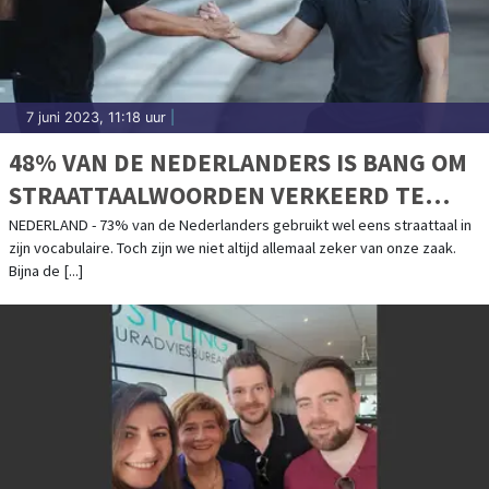
7 juni 2023, 11:18 uur
|
48% VAN DE NEDERLANDERS IS BANG OM
STRAATTAALWOORDEN VERKEERD TE
GEBRUIKEN
NEDERLAND - 73% van de Nederlanders gebruikt wel eens straattaal in
zijn vocabulaire. Toch zijn we niet altijd allemaal zeker van onze zaak.
Bijna de [...]