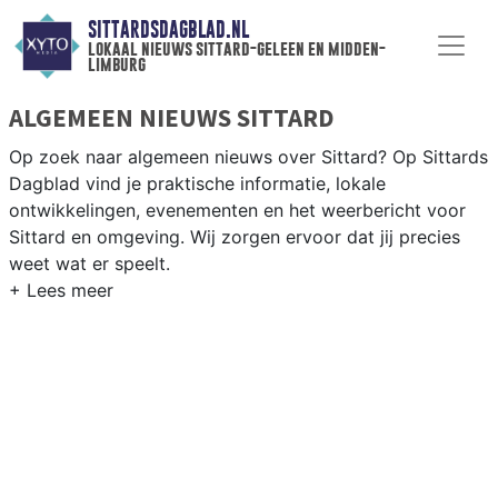
SITTARDSDAGBLAD.NL
lokaal nieuws sittard-geleen en midden-
limburg
ALGEMEEN NIEUWS SITTARD
Op zoek naar algemeen nieuws over Sittard? Op Sittards
Dagblad vind je praktische informatie, lokale
ontwikkelingen, evenementen en het weerbericht voor
Sittard en omgeving. Wij zorgen ervoor dat jij precies
weet wat er speelt.
PRAKTISCHE INFORMATIE SITTARD
Van werkzaamheden op de A2 en de Chemelot-campus
tot evenementen als Carnaval en het weersbericht voor
Midden-Limburg rondom Sittard-Geleen.