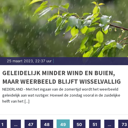
25 maart 2023, 22:37 uur
|
GELEIDELIJK MINDER WIND EN BUIEN,
MAAR WEERBEELD BLIJFT WISSELVALLIG
NEDERLAND - Met het ingaan van de zomertijd wordt het weerbeeld
geleidelijk aan wat rustiger. Hoewel de zondag vooral in de zuidelijke
helft van het [...]
1
...
47
48
49
(current)
50
51
...
73