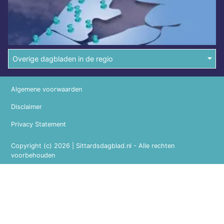
Overige dagbladen in de regio
Algemene voorwaarden
Disclaimer
Privacy Statement
Copyright (c) 2026 | Sittardsdagblad.nl - Alle rechten
voorbehouden