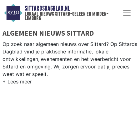
SITTARDSDAGBLAD.NL
lokaal nieuws sittard-geleen en midden-
limburg
ALGEMEEN NIEUWS SITTARD
Op zoek naar algemeen nieuws over Sittard? Op Sittards
Dagblad vind je praktische informatie, lokale
ontwikkelingen, evenementen en het weerbericht voor
Sittard en omgeving. Wij zorgen ervoor dat jij precies
weet wat er speelt.
PRAKTISCHE INFORMATIE SITTARD
Van werkzaamheden op de A2 en de Chemelot-campus
tot evenementen als Carnaval en het weersbericht voor
Midden-Limburg rondom Sittard-Geleen.