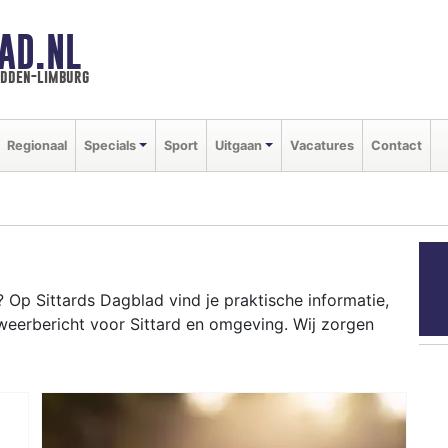
AD.NL
idden-limburg
Regionaal
Specials
Sport
Uitgaan
Vacatures
Contact
Op Sittards Dagblad vind je praktische informatie,
weerbericht voor Sittard en omgeving. Wij zorgen
RD
ot-campus tot evenementen als Carnaval en het