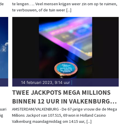
 de
te lengen….. Veel mensen krijgen weer zin om op te ruimen,
te verbouwen, of de tuin weer [...]
14 februari 2023, 9:14 uur
|
TWEE JACKPOTS MEGA MILLIONS
BINNEN 12 UUR IN VALKENBURG
EN AMSTERDAM
uari
AMSTERDAM/VALKENBURG - De 67-jarige vrouw die de Mega
ig
Millions Jackpot van 107.515, 69 won in Holland Casino
Valkenburg maandagmiddag om 14:15 uur, [...]