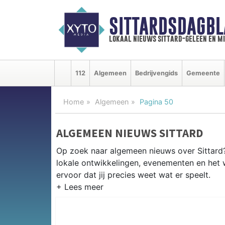
SITTARDSDAGBL
lokaal nieuws sittard-geleen en m
112
Algemeen
Bedrijvengids
Gemeente
Home
Algemeen
Pagina 50
ALGEMEEN NIEUWS SITTARD
Op zoek naar algemeen nieuws over Sittard? 
lokale ontwikkelingen, evenementen en het 
ervoor dat jij precies weet wat er speelt.
PRAKTISCHE INFORMATIE SITTA
Van werkzaamheden op de A2 en de Chemel