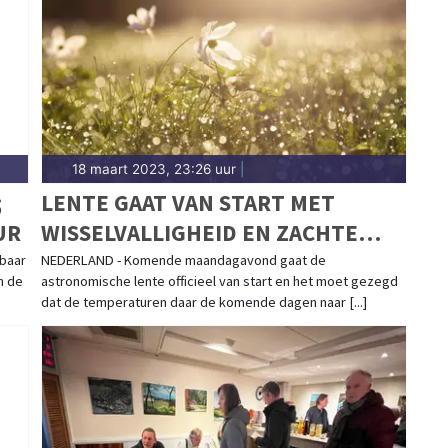
Sittard-Geleen.
18 maart 2023, 23:26 uur
|
;
LENTE GAAT VAN START MET
UR
WISSELVALLIGHEID EN ZACHTE
TEMPERATUREN
tbaar
NEDERLAND - Komende maandagavond gaat de
n de
astronomische lente officieel van start en het moet gezegd
dat de temperaturen daar de komende dagen naar [...]