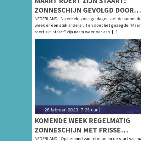
MAART ROERT ZIJN STAART:
ZONNESCHIJN GEVOLGD DOOR
(WINTERSE) BUIEN
NEDERLAND - Na enkele zonnige dagen ziet de komend
week er een stuk anders uit en doet het gezegde "Maar
roert zijn staart" zijn naam weer eer aan. [...]
26 februari 2023, 7:25 uur
|
KOMENDE WEEK REGELMATIG
ZONNESCHIJN MET FRISSE
NACHTEN
NEDERLAND - Op het eind van februari en de start van m