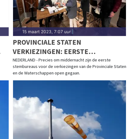
15 maart 2023, 7:07 uur
|
PROVINCIALE STATEN
VERKIEZINGEN: EERSTE
IES
STEMBUREAUS OM MIDDERNACHT
NEDERLAND - Precies om middernacht zijn de eerste
stembureaus voor de verkiezingen van de Provinciale Staten
AL GEOPEND
en de Waterschappen open gegaan.