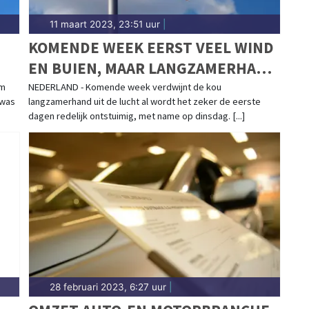
11 maart 2023, 23:51 uur
|
KOMENDE WEEK EERST VEEL WIND
EN BUIEN, MAAR LANGZAMERHAND
TEMPERATUURSTIJGING
em
NEDERLAND - Komende week verdwijnt de kou
 was
langzamerhand uit de lucht al wordt het zeker de eerste
dagen redelijk ontstuimig, met name op dinsdag. [...]
28 februari 2023, 6:27 uur
|