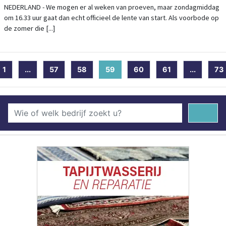
NEDERLAND - We mogen er al weken van proeven, maar zondagmiddag
om 16.33 uur gaat dan echt officieel de lente van start. Als voorbode op
de zomer die [...]
1
...
57
58
59
(current)
60
61
...
73