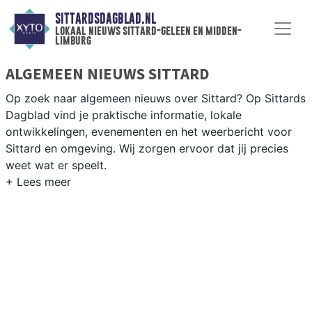
SITTARDSDAGBLAD.NL
lokaal nieuws sittard-geleen en midden-
limburg
ALGEMEEN NIEUWS SITTARD
Op zoek naar algemeen nieuws over Sittard? Op Sittards
Dagblad vind je praktische informatie, lokale
ontwikkelingen, evenementen en het weerbericht voor
Sittard en omgeving. Wij zorgen ervoor dat jij precies
weet wat er speelt.
PRAKTISCHE INFORMATIE SITTARD
Van werkzaamheden op de A2 en de Chemelot-campus
tot evenementen als Carnaval en het weersbericht voor
Midden-Limburg rondom Sittard-Geleen.