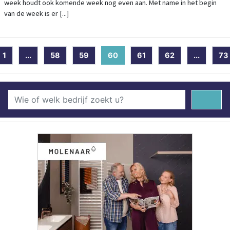
week houdt ook komende week nog even aan. Met name in het begin
van de week is er [...]
1
...
58
59
60
(current)
61
62
...
73