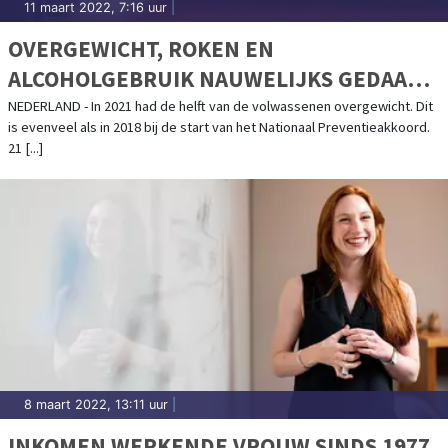
11 maart 2022, 7:16 uur
|
OVERGEWICHT, ROKEN EN
ALCOHOLGEBRUIK NAUWELIJKS GEDAALD
SINDS 2018
NEDERLAND - In 2021 had de helft van de volwassenen overgewicht. Dit
is evenveel als in 2018 bij de start van het Nationaal Preventieakkoord.
21 [...]
8 maart 2022, 13:11 uur
|
INKOMEN WERKENDE VROUW SINDS 1977