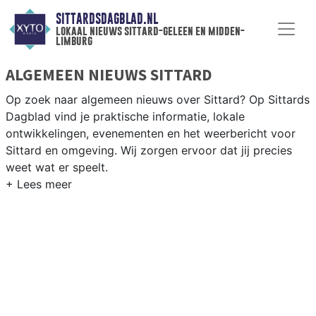
SITTARDSDAGBLAD.NL
lokaal nieuws sittard-geleen en midden-
limburg
ALGEMEEN NIEUWS SITTARD
Op zoek naar algemeen nieuws over Sittard? Op Sittards
Dagblad vind je praktische informatie, lokale
ontwikkelingen, evenementen en het weerbericht voor
Sittard en omgeving. Wij zorgen ervoor dat jij precies
weet wat er speelt.
PRAKTISCHE INFORMATIE SITTARD
Van werkzaamheden op de A2 en de Chemelot-campus
tot evenementen als Carnaval en het weersbericht voor
Midden-Limburg rondom Sittard-Geleen.