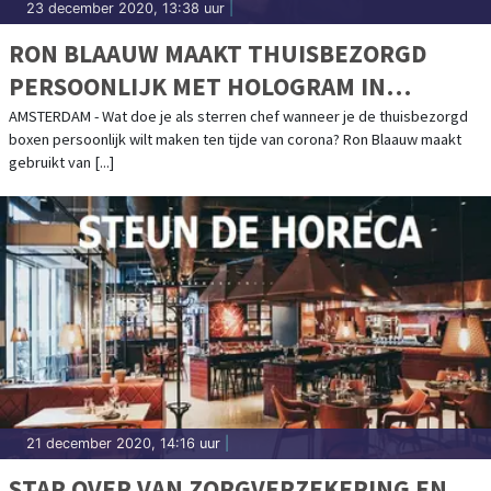
23 december 2020, 13:38 uur
|
RON BLAAUW MAAKT THUISBEZORGD
PERSOONLIJK MET HOLOGRAM IN
AUGMENTED REALITY
AMSTERDAM - Wat doe je als sterren chef wanneer je de thuisbezorgd
boxen persoonlijk wilt maken ten tijde van corona? Ron Blaauw maakt
gebruikt van [...]
21 december 2020, 14:16 uur
|
STAP OVER VAN ZORGVERZEKERING EN