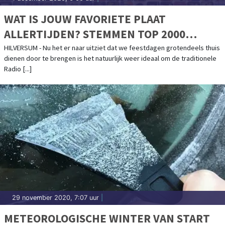
WAT IS JOUW FAVORIETE PLAAT
ALLERTIJDEN? STEMMEN TOP 2000
VANDAAG VAN START
HILVERSUM - Nu het er naar uitziet dat we feestdagen grotendeels thuis
dienen door te brengen is het natuurlijk weer ideaal om de traditionele
Radio [...]
29 november 2020, 7:07 uur
|
METEOROLOGISCHE WINTER VAN START