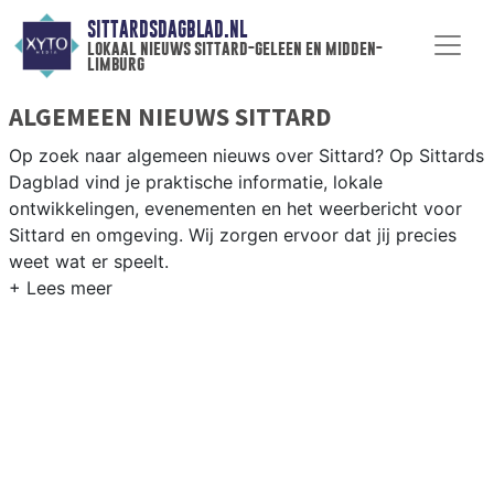
SITTARDSDAGBLAD.NL
lokaal nieuws sittard-geleen en midden-
limburg
ALGEMEEN NIEUWS SITTARD
Op zoek naar algemeen nieuws over Sittard? Op Sittards
Dagblad vind je praktische informatie, lokale
ontwikkelingen, evenementen en het weerbericht voor
Sittard en omgeving. Wij zorgen ervoor dat jij precies
weet wat er speelt.
PRAKTISCHE INFORMATIE SITTARD
Van werkzaamheden op de A2 en de Chemelot-campus
tot evenementen als Carnaval en het weersbericht voor
Midden-Limburg rondom Sittard-Geleen.