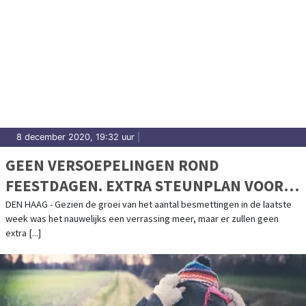
8 december 2020, 19:32 uur
|
GEEN VERSOEPELINGEN ROND
FEESTDAGEN. EXTRA STEUNPLAN VOOR
HORECA
DEN HAAG - Gezien de groei van het aantal besmettingen in de laatste
week was het nauwelijks een verrassing meer, maar er zullen geen
extra [...]