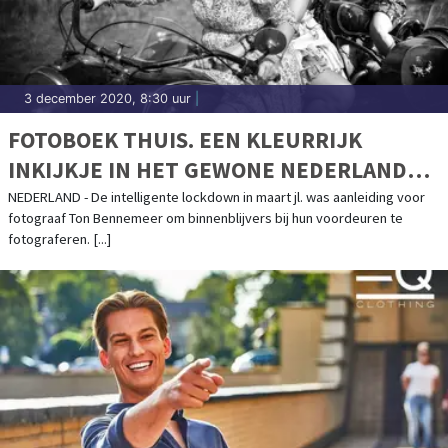
3 december 2020, 8:30 uur
|
FOTOBOEK THUIS. EEN KLEURRIJK
INKIJKJE IN HET GEWONE NEDERLANDSE
HUISHOUDEN IN EEN BIJZONDERE TIJD
NEDERLAND - De intelligente lockdown in maart jl. was aanleiding voor
fotograaf Ton Bennemeer om binnenblijvers bij hun voordeuren te
fotograferen. [...]