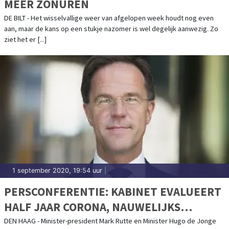
MEER ZONUREN
DE BILT - Het wisselvallige weer van afgelopen week houdt nog even
aan, maar de kans op een stukje nazomer is wel degelijk aanwezig. Zo
ziet het er [...]
1 september 2020, 19:54 uur
|
PERSCONFERENTIE: KABINET EVALUEERT
HALF JAAR CORONA, NAUWELIJKS
NIEUWE MAATREGELEN
DEN HAAG - Minister-president Mark Rutte en Minister Hugo de Jonge