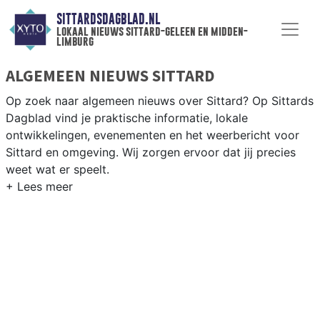
SITTARDSDAGBLAD.NL
lokaal nieuws sittard-geleen en midden-
limburg
ALGEMEEN NIEUWS SITTARD
Op zoek naar algemeen nieuws over Sittard? Op Sittards
Dagblad vind je praktische informatie, lokale
ontwikkelingen, evenementen en het weerbericht voor
Sittard en omgeving. Wij zorgen ervoor dat jij precies
weet wat er speelt.
PRAKTISCHE INFORMATIE SITTARD
Van werkzaamheden op de A2 en de Chemelot-campus
tot evenementen als Carnaval en het weersbericht voor
Midden-Limburg rondom Sittard-Geleen.