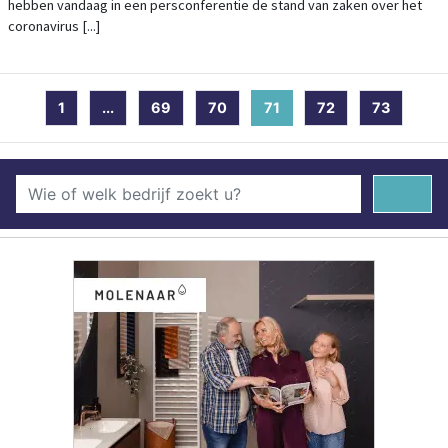
hebben vandaag in een persconferentie de stand van zaken over het
coronavirus [...]
1
...
69
70
71
(current)
72
73