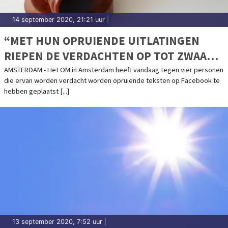
14 september 2020, 21:21 uur
|
“MET HUN OPRUIENDE UITLATINGEN
RIEPEN DE VERDACHTEN OP TOT ZWAAR
GEWELD TEGEN DEMONSTRANTEN”
AMSTERDAM - Het OM in Amsterdam heeft vandaag tegen vier personen
die ervan worden verdacht worden opruiende teksten op Facebook te
hebben geplaatst [...]
13 september 2020, 7:52 uur
|