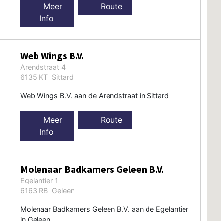
Meer
Route
Info
Web Wings B.V.
Arendstraat 4
6135 KT Sittard
Web Wings B.V. aan de Arendstraat in Sittard
Meer
Route
Info
Molenaar Badkamers Geleen B.V.
Egelantier 1
6163 RB Geleen
Molenaar Badkamers Geleen B.V. aan de Egelantier
in Geleen