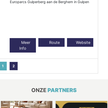
Europarcs Gulperberg aan de Berghem in Gulpen
Meer
Route
Website
Info
1
2
ONZE
PARTNERS