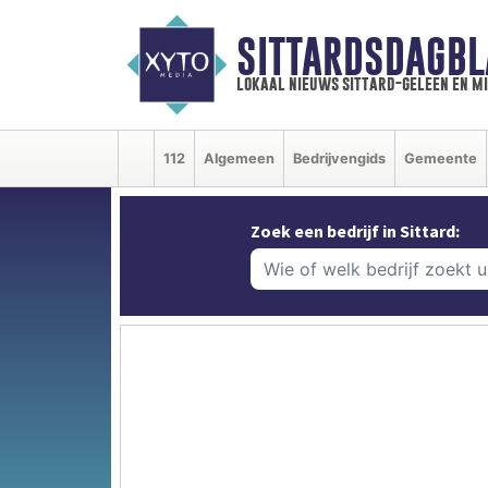
SITTARDSDAGBL
lokaal nieuws sittard-geleen en m
112
Algemeen
Bedrijvengids
Gemeente
Zoek een bedrijf in Sittard: