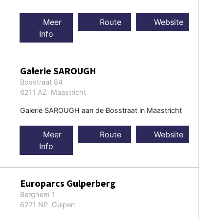
Meer
Route
Website
Info
Galerie SAROUGH
Bosstraat 84
6211 AZ Maastricht
Galerie SAROUGH aan de Bosstraat in Maastricht
Meer
Route
Website
Info
Europarcs Gulperberg
Berghem 1
6271 NP Gulpen