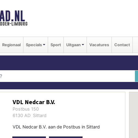
AD.NL
idden-limburg
Regionaal
Specials
Sport
Uitgaan
Vacatures
Contact
VDL Nedcar B.V.
Postbus 150
6130 AD Sittard
VDL Nedcar B.V. aan de Postbus in Sittard