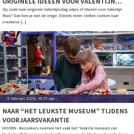
ORIGINELE IDEEËN VOOR VALENTIJN
THUIS
Op zoek naar originele Valentijnsdag uitjes of ideeën voor Valentijn
thuis? Dan ben je niet de enige. Steeds meer stellen zoeken naar
creatieve [...]
5 februari 2026, 16:21 uur
|
NAAR “HET LEUKSTE MUSEUM” TIJDENS
VOORJAARSVAKANTIE
HOORN - Bezoekers noemen het vaak het “leukste museum van