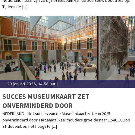
Nederland”. Daar zijn ze bij het Museum van de 20e Eeuw best trots op.
Tijdens de [...]
29 januari 2026, 14:58 uur
|
SUCCES MUSEUMKAART ZET
ONVERMINDERD DOOR
NEDERLAND - Het succes van de Museumkaart zette in 2025
onverminderd door. Het aantal kaarthouders groeide naar 1.540.188 op
31 december, het hoogste [...]