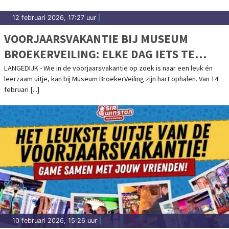
12 februari 2026, 17:27 uur
|
VOORJAARSVAKANTIE BIJ MUSEUM
BROEKERVEILING: ELKE DAG IETS TE
BELEVEN!
LANGEDIJK - Wie in de voorjaarsvakantie op zoek is naar een leuk én
leerzaam uitje, kan bij Museum BroekerVeiling zijn hart ophalen. Van 14
februari [...]
10 februari 2026, 15:26 uur
|