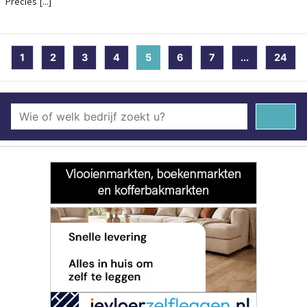
Precies [...]
1
2
3
4
5
(current)
6
7
...
24