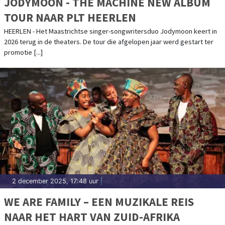
JODYMOON - THE MACHINE NEW ALBUM
TOUR NAAR PLT HEERLEN
HEERLEN - Het Maastrichtse singer-songwritersduo Jodymoon keert in
2026 terug in de theaters. De tour die afgelopen jaar werd gestart ter
promotie [...]
2 december 2025, 17:48 uur
|
WE ARE FAMILY – EEN MUZIKALE REIS
NAAR HET HART VAN ZUID-AFRIKA