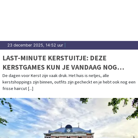
23 december 2025, 14:52 uur
|
LAST-MINUTE KERSTUITJE: DEZE
KERSTGAMES KUN JE VANDAAG NOG
SPELEN
De dagen voor Kerst zijn vaak druk. Het huis is netjes, alle
kerstshoppings zijn binnen, outfits zijn gecheckt en je hebt ook nog een
frisse haircut [...]