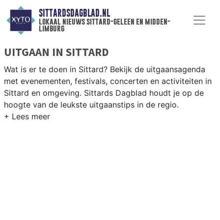
SITTARDSDAGBLAD.NL
lokaal nieuws sittard-geleen en midden-
limburg
UITGAAN IN SITTARD
Wat is er te doen in Sittard? Bekijk de uitgaansagenda
met evenementen, festivals, concerten en activiteiten in
Sittard en omgeving. Sittards Dagblad houdt je op de
hoogte van de leukste uitgaanstips in de regio.
EVENEMENTEN SITTARD
Van markten en culturele evenementen tot
muziekfestivals en culinaire events - ontdek het
complete uitgaansaanbod op sittardsdagblad.nl.