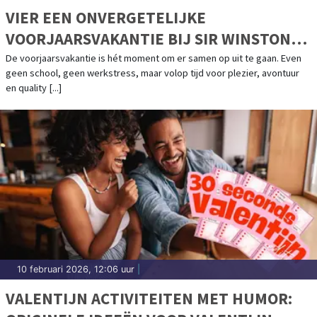
VIER EEN ONVERGETELIJKE
VOORJAARSVAKANTIE BIJ SIR WINSTON
FUN & GAMES!
De voorjaarsvakantie is hét moment om er samen op uit te gaan. Even
geen school, geen werkstress, maar volop tijd voor plezier, avontuur
en quality [...]
10 februari 2026, 12:06 uur
|
VALENTIJN ACTIVITEITEN MET HUMOR: