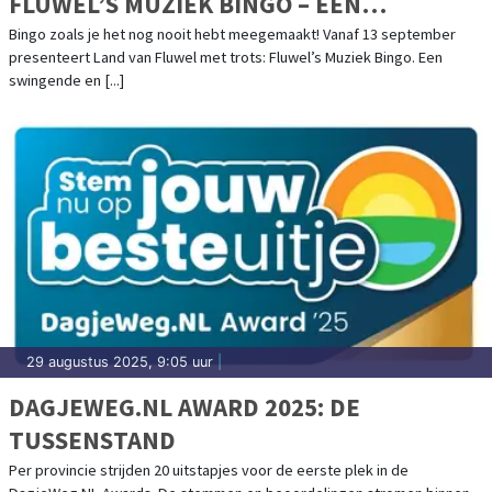
FLUWEL’S MUZIEK BINGO – EEN
NOSTALGISCH FEESTJE IN OMA’S
Bingo zoals je het nog nooit hebt meegemaakt! Vanaf 13 september
presenteert Land van Fluwel met trots: Fluwel’s Muziek Bingo. Een
HUISKAMER!
swingende en [...]
29 augustus 2025, 9:05 uur
|
DAGJEWEG.NL AWARD 2025: DE
TUSSENSTAND
Per provincie strijden 20 uitstapjes voor de eerste plek in de