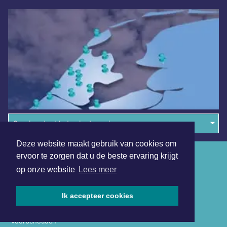
Overige dagbladen in de regio
Deze website maakt gebruik van cookies om
Algemene voorwaarden
ervoor te zorgen dat u de beste ervaring krijgt
op onze website
Lees meer
Disclaimer
Privacy Statement
Ik accepteer cookies
Copyright (c) 2026 | Sittardsdagblad.nl - Alle rechten
voorbehouden