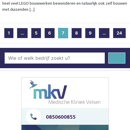
heel veel LEGO bouwwerken bewonderen en natuurlijk ook zelf bouwen
met duizenden [...]
1
...
5
6
7
(current)
8
9
...
24