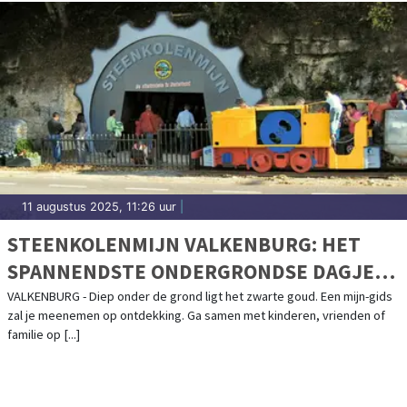
11 augustus 2025, 11:26 uur
|
STEENKOLENMIJN VALKENBURG: HET
SPANNENDSTE ONDERGRONDSE DAGJE
UIT IN VALKENBURG
VALKENBURG - Diep onder de grond ligt het zwarte goud. Een mijn-gids
zal je meenemen op ontdekking. Ga samen met kinderen, vrienden of
familie op [...]