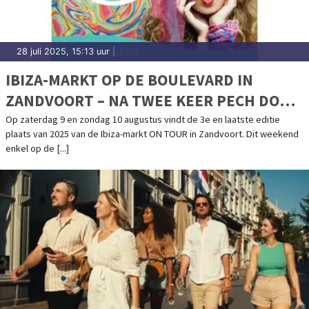
28 juli 2025, 15:13 uur
|
IBIZA-MARKT OP DE BOULEVARD IN
ZANDVOORT – NA TWEE KEER PECH DOOR
HET WEER GAAN WE VOOR EEN LAATSTE
Op zaterdag 9 en zondag 10 augustus vindt de 3e en laatste editie
plaats van 2025 van de Ibiza-markt ON TOUR in Zandvoort. Dit weekend
MOOI WEEKEND!
enkel op de [...]