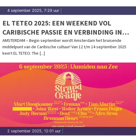
4 september 2025, 7:29 uur
|
EL TETEO 2025: EEN WEEKEND VOL
CARIBISCHE PASSIE EN VERBINDING IN
AMSTERDAM – 12 T/M 14 SEPTEMBER
AMSTERDAM – Begin september wordt Amsterdam het bruisende
middelpunt van de Caribische cultuur! Van 12 t/m 14 september 2025
keert EL TETEO: The [...]
2 september 2025, 12:01 uur
|