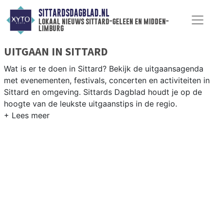
SITTARDSDAGBLAD.NL
lokaal nieuws sittard-geleen en midden-
limburg
UITGAAN IN SITTARD
Wat is er te doen in Sittard? Bekijk de uitgaansagenda
met evenementen, festivals, concerten en activiteiten in
Sittard en omgeving. Sittards Dagblad houdt je op de
hoogte van de leukste uitgaanstips in de regio.
EVENEMENTEN SITTARD
Van markten en culturele evenementen tot
muziekfestivals en culinaire events - ontdek het
complete uitgaansaanbod op sittardsdagblad.nl.