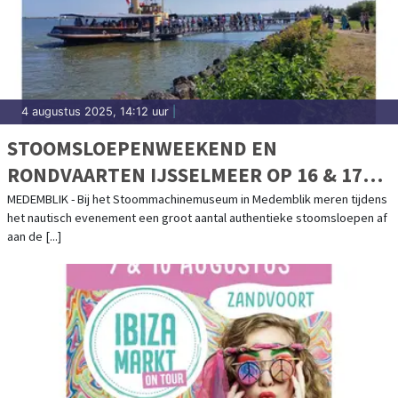
4 augustus 2025, 14:12 uur
|
STOOMSLOEPENWEEKEND EN
RONDVAARTEN IJSSELMEER OP 16 & 17
AUGUSTUS
MEDEMBLIK - Bij het Stoommachinemuseum in Medemblik meren tijdens
het nautisch evenement een groot aantal authentieke stoomsloepen af
aan de [...]