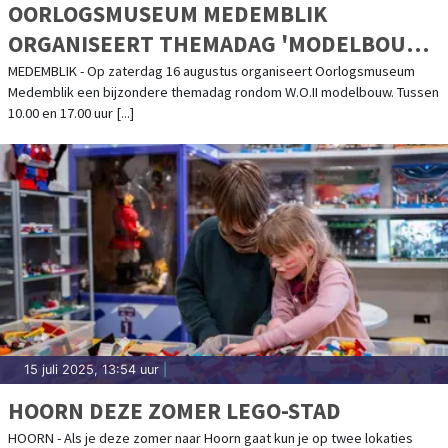
OORLOGSMUSEUM MEDEMBLIK
ORGANISEERT THEMADAG 'MODELBOUW'
- 16 AUGUSTUS 2025
MEDEMBLIK - Op zaterdag 16 augustus organiseert Oorlogsmuseum
Medemblik een bijzondere themadag rondom W.O.II modelbouw. Tussen
10.00 en 17.00 uur [...]
15 juli 2025, 13:54 uur
|
HOORN DEZE ZOMER LEGO-STAD
HOORN - Als je deze zomer naar Hoorn gaat kun je op twee lokaties