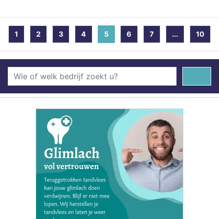
1
2
3
4
5
(current)
6
7
...
10