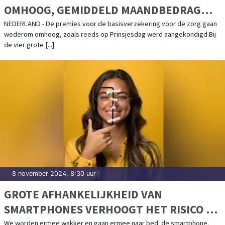
OMHOOG, GEMIDDELD MAANDBEDRAG
KOMT UIT OP 156 EURO
NEDERLAND - De premies voor de basisverzekering voor de zorg gaan
wederom omhoog, zoals reeds op Prinsjesdag werd aangekondigd.Bij
de vier grote [...]
8 november 2024, 8:30 uur
|
GROTE AFHANKELIJKHEID VAN
SMARTPHONES VERHOOGT HET RISICO OP
GEZONDHEIDSPROBLEMEN
We worden ermee wakker en gaan ermee naar bed: de smartphone.