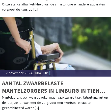
Onze sterke afhankelijkheid van de smartphone en andere apparaten
vergroot de kans op [...]
7 november 2024, 10:41 uur
|
AANTAL ZWAARBELASTE
MANTELZORGERS IN LIMBURG IN TIEN
JAAR TIJD TOEGENOMEN MET BIJNA 50%
Mantelzorg is een waardevolle, maar vaak zware taak. Uitputting ligt op
de loer, zeker wanneer de zorg voor een kwetsbare naaste
gecombineerd wordt [...]