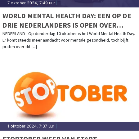
7 oktober 2024, 7:49 uur
|
WORLD MENTAL HEALTH DAY: EEN OP DE
DRIE NEDERLANDERS IS OPEN OVER
MENTALE GEZONDHEID
NEDERLAND - Op donderdag 10 oktober is het World Mental Health Day.
Er komt steeds meer aandacht voor mentale gezondheid, toch blijft
praten over dit [...]
1 oktober 2024, 7:37 uur
|
STOPTOBER WEER VAN START